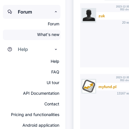
2023-12-30
953 dn
Forum
zuk
20 w
Forum
What's new
Help
Help
FAQ
2023-12-30
953 dn
UI tour
myfund.pl
API Documentation
13167 w
Contact
Pricing and functionalities
Android application