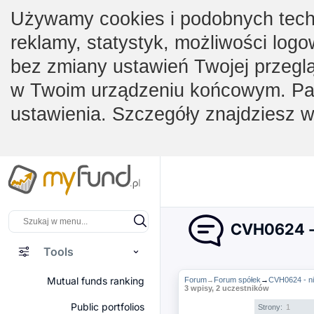
Używamy cookies i podobnych techno
reklamy, statystyk, możliwości logo
bez zmiany ustawień Twojej przegl
w Twoim urządzeniu końcowym. Pam
ustawienia. Szczegóły znajdziesz 
CVH0624 - 
Tools
Mutual funds ranking
Forum
Forum spółek
→
CVH0624 - ni
→
3 wpisy, 2 uczestników
Public portfolios
Strony:
1