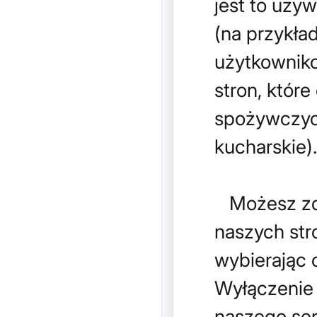
jest to uży
(na przykł
użytkowniko
stron, któr
spożywczych
kucharskie).
Możesz zde
naszych str
wybierając 
Wyłączenie 
naszego ser