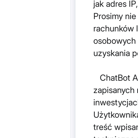
jak adres IP
Prosimy nie
rachunków l
osobowych a
uzyskania 
ChatBot AI
zapisanych 
inwestycjach
Użytkownika
treść wpisa