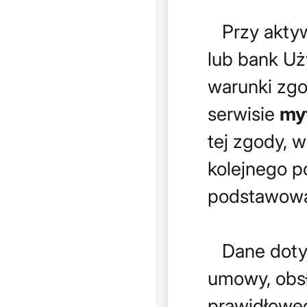
Przy aktywa
lub bank Uż
warunki zgo
serwisie
my
tej zgody, w
kolejnego p
podstawowa 
Dane dotyc
umowy, obsł
prawidłoweg