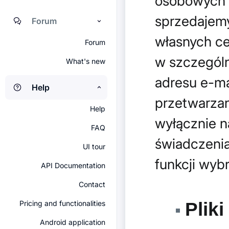
osobowych p
sprzedajemy
Forum
własnych ce
Forum
w szczególn
What's new
adresu e-m
Help
przetwarza
Help
wyłącznie na
FAQ
świadczenia
UI tour
funkcji wyb
API Documentation
Contact
Pliki
Pricing and functionalities
Android application