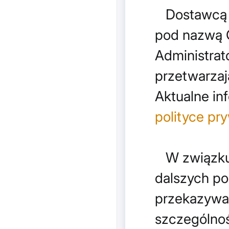
Dostawcą pl
pod nazwą C
Administrat
przetwarzaj
Aktualne in
polityce pr
W związku z
dalszych p
przekazywa
szczególnoś