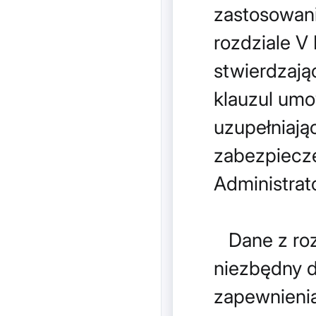
zastosowan
rozdziale V
stwierdzają
klauzul umo
uzupełniaj
zabezpiecze
Administrat
Dane z roz
niezbędny d
zapewnienia