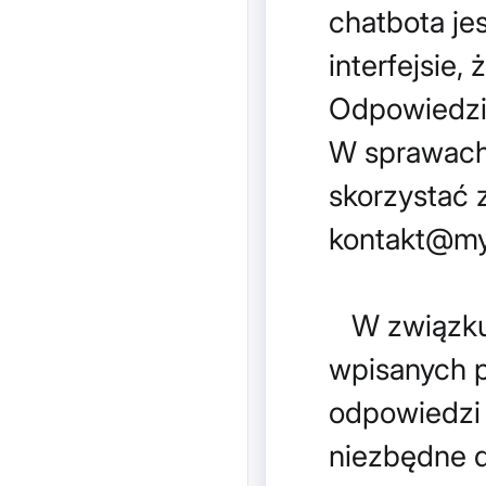
chatbota je
interfejsie,
Odpowiedzi 
W sprawach
skorzystać 
kontakt@my
W związku 
wpisanych p
odpowiedzi 
niezbędne do