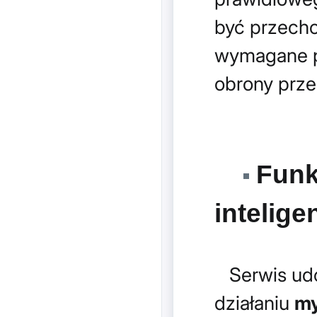
być przecho
wymagane p
obrony prze
Funk
intelige
Serwis udos
działaniu
my