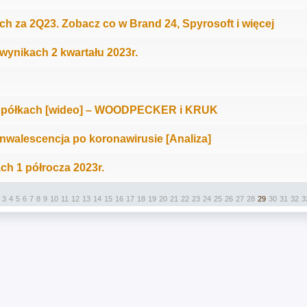
ch za 2Q23. Zobacz co w Brand 24, Spyrosoft i więcej
ynikach 2 kwartału 2023r.
spółkach [wideo] – WOODPECKER i KRUK
nwalescencja po koronawirusie [Analiza]
h 1 półrocza 2023r.
3
4
5
6
7
8
9
10
11
12
13
14
15
16
17
18
19
20
21
22
23
24
25
26
27
28
29
30
31
32
3