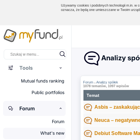
Używamy cookies i podobnych technologii m.in. w ce
oznacza, że będą one umieszczane w Twoim urządz
Analizy spó
Tools
Mutual funds ranking
Forum
Analizy spółek
→
1078 tematów, 1097 wpisów
Public portfolios
Temat
Asbis – zaskakując
Forum
Neuca – negatywn
Forum
What's new
Debiut Software M