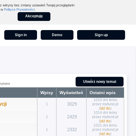
z witryny bez zmiany ustawień Twojej przeglądarki
z w
Polityce Prywatności
.
Akceptuję
Sign in
Demo
Sign up
Utwórz nowy temat
czytane
Wpisy
Wyświetleń
Ostatni wpis
1010 dni temu
cji
3029
1
przez myfund.pl
(
idź do
)
1014 dni temu
2429
1
przez myfund.pl
(
idź do
)
1021 dni temu
2332
1
przez myfund.pl
(
idź do
)