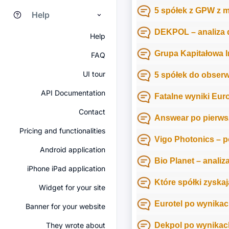
5 spółek z GPW z 
Help
DEKPOL – analiza d
Help
Grupa Kapitałowa Im
FAQ
UI tour
5 spółek do obserw
API Documentation
Fatalne wyniki Eur
Contact
Answear po pierws
Pricing and functionalities
Vigo Photonics – p
Android application
Bio Planet – analiz
iPhone iPad application
Które spółki zyska
Widget for your site
Eurotel po wynikac
Banner for your website
They wrote about
Dekpol po wynikach 