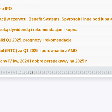
 o IPO
cji w czerwcu. Benefit Systems, Spyrosoft i inne pod lupą 
wysoką dywidendą i rekomendacjami kupna
niki Q1 2025, prognozy i rekomendacje
tel (INTC) za Q1 2025 i porównanie z AMD
cny IV kw. 2024 i dobre perspektywy na 2025 r.
3
4
5
6
7
8
9
10
11
12
13
14
15
16
17
18
19
20
21
22
23
24
25
26
27
28
29
30
31
32
3