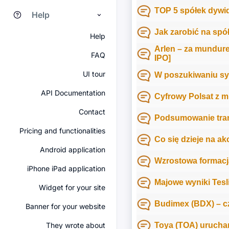
TOP 5 spółek dyw
Help
Jak zarobić na spó
Help
Arlen – za mundure
FAQ
IPO]
UI tour
W poszukiwaniu sy
API Documentation
Cyfrowy Polsat z mi
Contact
Podsumowanie tran
Pricing and functionalities
Co się dzieje na a
Android application
Wzrostowa formacj
iPhone iPad application
Majowe wyniki Tesl
Widget for your site
Budimex (BDX) – c
Banner for your website
They wrote about
Toya (TOA) urucha