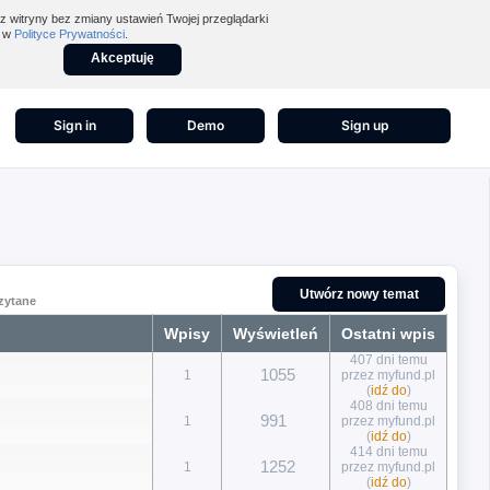
z witryny bez zmiany ustawień Twojej przeglądarki
z w
Polityce Prywatności
.
Akceptuję
Sign in
Demo
Sign up
Utwórz nowy temat
czytane
Wpisy
Wyświetleń
Ostatni wpis
407 dni temu
1055
1
przez myfund.pl
(
idź do
)
408 dni temu
991
1
przez myfund.pl
(
idź do
)
414 dni temu
1252
1
przez myfund.pl
(
idź do
)