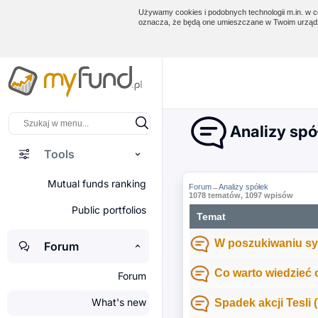
Używamy cookies i podobnych technologii m.in. w ce
oznacza, że będą one umieszczane w Twoim urządz
Analizy spó
Tools
Mutual funds ranking
Forum
Analizy spółek
→
1078 tematów, 1097 wpisów
Public portfolios
Temat
W poszukiwaniu sy
Forum
Co warto wiedzieć
Forum
What's new
Spadek akcji Tesli