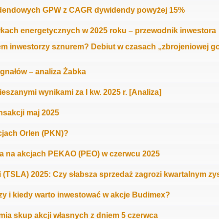
idendowych GPW z CAGR dywidendy powyżej 15%
łkach energetycznych w 2025 roku – przewodnik inwestora
m inwestorzy sznurem? Debiut w czasach „zbrojeniowej go
gnałów – analiza Żabka
eszanymi wynikami za I kw. 2025 r. [Analiza]
sakcji maj 2025
kcjach Orlen (PKN)?
a na akcjach PEKAO (PEO) w czerwcu 2025
i (TSLA) 2025: Czy słabsza sprzedaż zagrozi kwartalnym z
zy i kiedy warto inwestować w akcje Budimex?
mia skup akcji własnych z dniem 5 czerwca