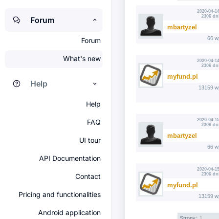
2020-04-14
2306 dn
Forum
mbartyzel
66 w
Forum
What's new
2020-04-14
2306 dn
myfund.pl
Help
13159 w
Help
2020-04-15
FAQ
2306 dn
mbartyzel
UI tour
66 w
API Documentation
2020-04-15
2306 dn
Contact
myfund.pl
Pricing and functionalities
13159 w
Android application
Strony:
1