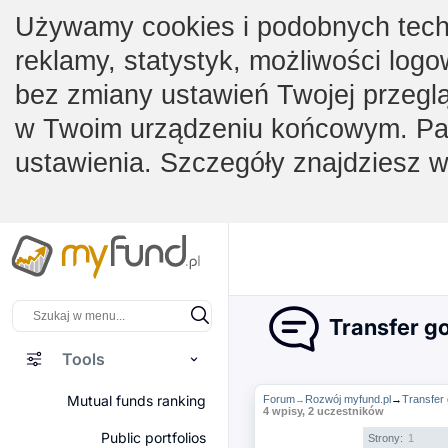
Używamy cookies i podobnych techno
reklamy, statystyk, możliwości logo
bez zmiany ustawień Twojej przegl
w Twoim urządzeniu końcowym. Pam
ustawienia. Szczegóły znajdziesz 
Transfer g
Tools
Mutual funds ranking
Forum
Rozwój myfund.pl
→
Transfer
→
4 wpisy, 2 uczestników
Public portfolios
Strony:
1