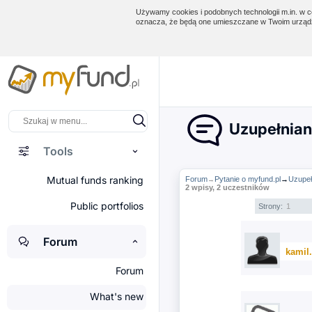
Używamy cookies i podobnych technologii m.in. w ce
oznacza, że będą one umieszczane w Twoim urządz
Uzupełniani
Tools
Mutual funds ranking
Forum
Pytanie o myfund.pl
→
Uzupeł
→
2 wpisy, 2 uczestników
Public portfolios
Strony:
1
Forum
kamil.
Forum
What's new