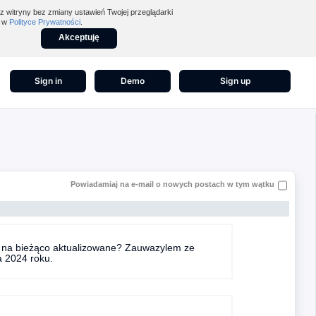
z witryny bez zmiany ustawień Twojej przeglądarki
z w
Polityce Prywatności
.
Akceptuję
Sign in
Demo
Sign up
Powiadamiaj na e-mail o nowych postach w tym wątku
ą na bieżąco aktualizowane? Zauwazylem ze
a 2024 roku.