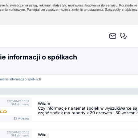
lach: świadczenia usług, reklamy, statystyk, możliwości logowania do serwisu. Korzystanie 
eniu końcowym. Pamiętaj, że zawsze możesz zmienić te ustawienia. Szczegóły znajdzies
e informacji o spółkach
nianie informacji o spółkach
2025-01-20 10:14
Witam
564 dni temu
Czy informacje na temat spółek w wyszukiwarce s
r.25
część spółek ma raporty z 30 czerwca i 30 wrzesni
12 wpisów
2025-01-20 10:18
Witaj,
564 dni temu