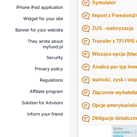
Symulator
iPhone iPad application
Import z Freedom2
Widget for your site
ZUS - waloryzacja
Banner for your website
They wrote about
Transfer z TFI PPE
myfund.pl
Wisząca opcja (błą
Security
Analiza per typ inw
Privacy policy
wartość, zysk i sto
Regulations
Affiliate program
Złączenie wyświetla
Solution for Advisors
Opcje amerykański
Inform your friend
Obligacje detaliczn
Strony:
poprzednia
1
2
stępna