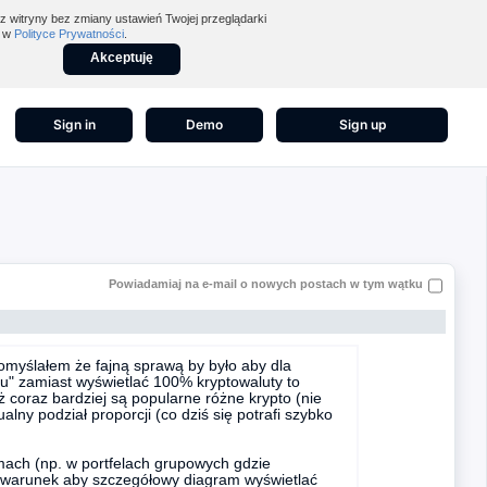
z witryny bez zmiany ustawień Twojej przeglądarki
z w
Polityce Prywatności
.
Akceptuję
Sign in
Demo
Sign up
Powiadamiaj na e-mail o nowych postach w tym wątku
pomyślałem że fajną sprawą by było aby dla
u" zamiast wyświetlać 100% kryptowaluty to
ż coraz bardziej są popularne różne krypto (nie
alny podział proporcji (co dziś się potrafi szybko
ach (np. w portfelach grupowych gdzie
ć warunek aby szczegółowy diagram wyświetlać