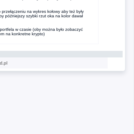
o przełączeniu na wykres kołowy aby też były
aby późniejszy szybki rzut oka na kolor dawał
a portfela w czasie (oby można było zobaczyć
łem na konkretne krypto)
d.pl