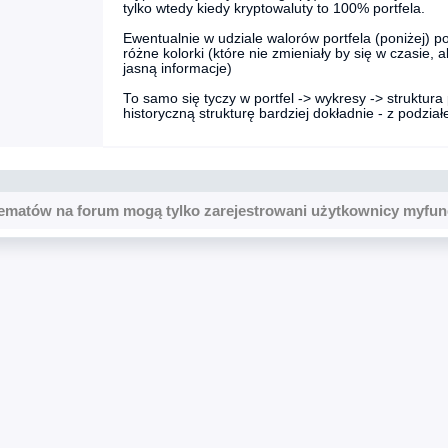
tylko wtedy kiedy kryptowaluty to 100% portfela.
Ewentualnie w udziale walorów portfela (poniżej) p
różne kolorki (które nie zmieniały by się w czasie, 
jasną informacje)
To samo się tyczy w portfel -> wykresy -> struktur
historyczną strukturę bardziej dokładnie - z podzia
ematów na forum mogą tylko zarejestrowani użytkownicy myfun