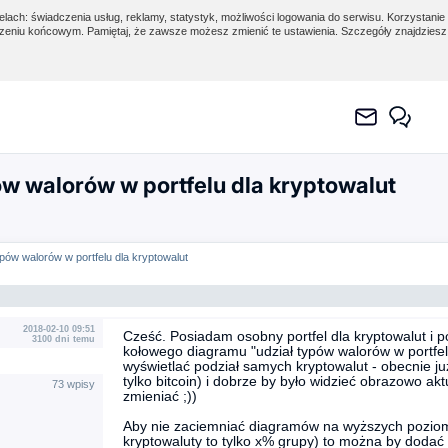
lach: świadczenia usług, reklamy, statystyk, możliwości logowania do serwisu. Korzystanie 
eniu końcowym. Pamiętaj, że zawsze możesz zmienić te ustawienia. Szczegóły znajdzies
w walorów w portfelu dla kryptowalut
ypów walorów w portfelu dla kryptowalut
2018-02-10 09:51
Cześć. Posiadam osobny portfel dla kryptowalut i 
3100 dni temu
kołowego diagramu "udział typów walorów w portfel
wyświetlać podział samych kryptowalut - obecnie ju
tylko bitcoin) i dobrze by było widzieć obrazowo aktu
73 wpisy
zmieniać ;))
Aby nie zaciemniać diagramów na wyższych poziom
kryptowaluty to tylko x% grupy) to można by doda