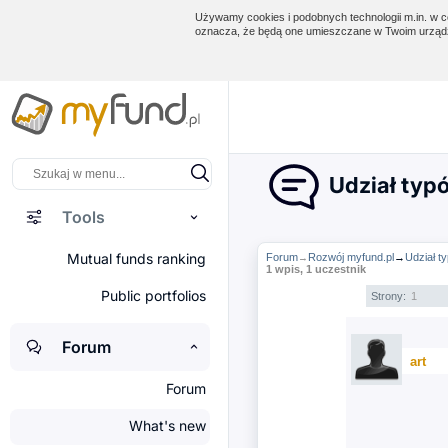
Używamy cookies i podobnych technologii m.in. w ce
oznacza, że będą one umieszczane w Twoim urządz
Udział typó
Tools
Mutual funds ranking
Forum
Rozwój myfund.pl
→
Udział t
→
1 wpis, 1 uczestnik
Public portfolios
Strony:
1
Forum
art
Forum
What's new