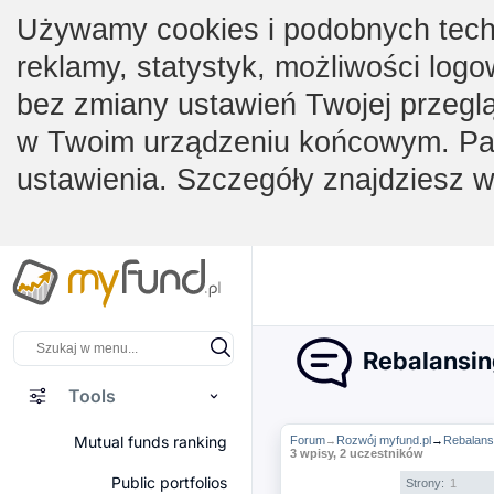
Używamy cookies i podobnych techno
reklamy, statystyk, możliwości logo
bez zmiany ustawień Twojej przegl
w Twoim urządzeniu końcowym. Pam
ustawienia. Szczegóły znajdziesz 
Rebalansin
Tools
Mutual funds ranking
Forum
Rozwój myfund.pl
→
Rebalans
→
3 wpisy, 2 uczestników
Public portfolios
Strony:
1