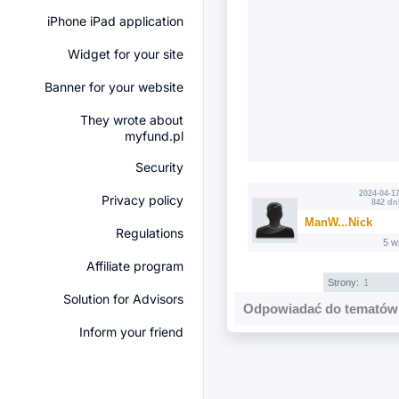
iPhone iPad application
Widget for your site
Banner for your website
They wrote about
myfund.pl
Security
2024-04-17
Privacy policy
842 dn
ManW...Nick
Regulations
5 w
Affiliate program
Strony:
1
Solution for Advisors
Odpowiadać do tematów 
Inform your friend