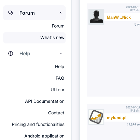
2024-04-16
842 dn
Forum
ManW...Nick
5 w
Forum
What's new
Help
Help
FAQ
UI tour
API Documentation
2024-04-17
842 dn
Contact
myfund.pl
Pricing and functionalities
13156 w
Android application