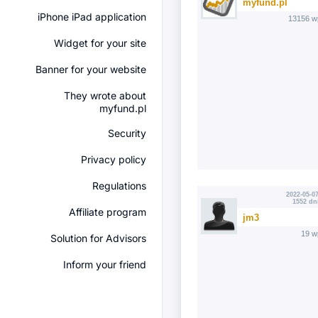
myfund.pl
iPhone iPad application
13156 w
Widget for your site
Banner for your website
They wrote about
myfund.pl
Security
Privacy policy
Regulations
2022-05-07
1552 dn
Affiliate program
jm3
19 w
Solution for Advisors
Inform your friend