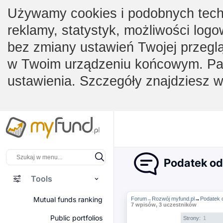
Używamy cookies i podobnych techno
reklamy, statystyk, możliwości logo
bez zmiany ustawień Twojej przegl
w Twoim urządzeniu końcowym. Pam
ustawienia. Szczegóły znajdziesz 
Podatek od
Tools
Mutual funds ranking
Forum
Rozwój myfund.pl
→
Podatek 
→
7 wpisów, 3 uczestników
Public portfolios
Strony:
1