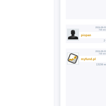
2024-08-01
735 dn
piopan
2
2024-08-01
735 dn
myfund.pl
13156 w