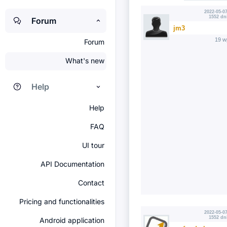
2022-05-07
1552 dn
Forum
jm3
19 w
Forum
What's new
Help
Help
FAQ
UI tour
API Documentation
Contact
Pricing and functionalities
2022-05-07
1552 dn
Android application