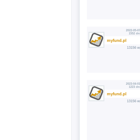
2022-05-07
1552 dn
myfund.pl
13156 w
2023-04-01
1223 dn
myfund.pl
13156 w