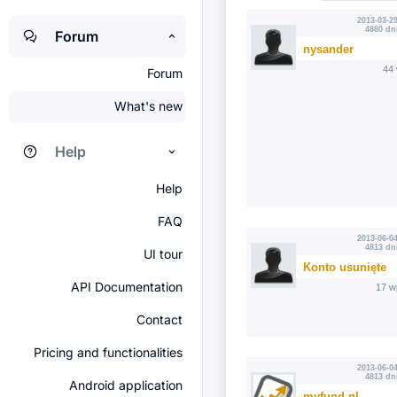
2013-03-29
4880 dn
Forum
nysander
44
Forum
What's new
Help
Help
FAQ
2013-06-04
4813 dn
UI tour
Konto usunięte
API Documentation
17 w
Contact
Pricing and functionalities
2013-06-04
4813 dn
Android application
myfund.pl