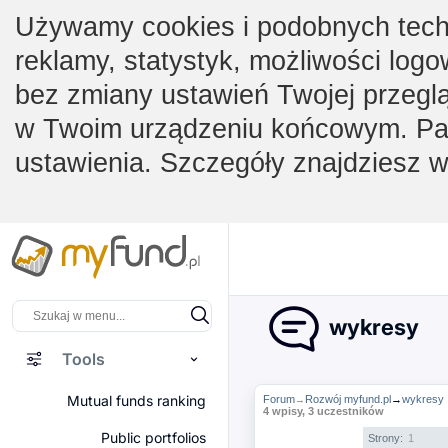
Używamy cookies i podobnych techno
reklamy, statystyk, możliwości logo
bez zmiany ustawień Twojej przegl
w Twoim urządzeniu końcowym. Pam
ustawienia. Szczegóły znajdziesz 
wykresy
Tools
Mutual funds ranking
Forum
Rozwój myfund.pl
→
wykresy
→
4 wpisy, 3 uczestników
Public portfolios
Strony:
1