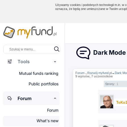
Używamy cookies i podobnych technologii m.in. w ce
oznacza, że będą one umieszczane w Twoim urządz
Dark Mode 
Tools
Mutual funds ranking
Forum
Rozwój myfund.pl
→
Dark Mo
→
9 wpisów, 7 uczestników
Public portfolios
Strony:
1
Forum
ToKo
Forum
What's new