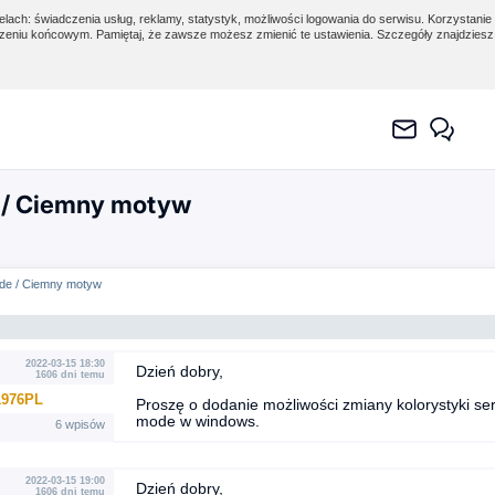
lach: świadczenia usług, reklamy, statystyk, możliwości logowania do serwisu. Korzystanie 
eniu końcowym. Pamiętaj, że zawsze możesz zmienić te ustawienia. Szczegóły znajdzies
/ Ciemny motyw
de / Ciemny motyw
2022-03-15 18:30
Dzień dobry,
1606 dni temu
1976PL
Proszę o dodanie możliwości zmiany kolorystyki se
mode w windows.
6 wpisów
2022-03-15 19:00
Dzień dobry,
1606 dni temu