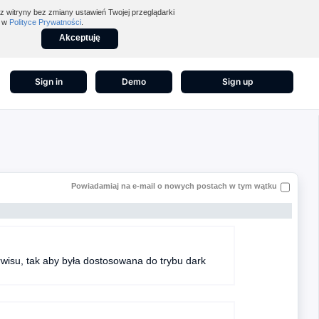
z witryny bez zmiany ustawień Twojej przeglądarki
z w
Polityce Prywatności
.
Akceptuję
Sign in
Demo
Sign up
Powiadamiaj na e-mail o nowych postach w tym wątku
rwisu, tak aby była dostosowana do trybu dark