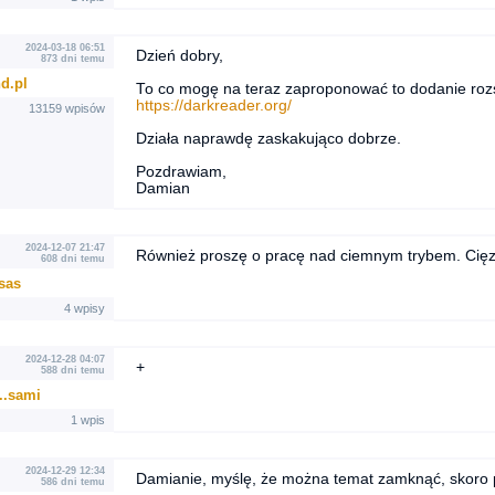
2024-03-18 06:51
Dzień dobry,
873 dni temu
d.pl
To co mogę na teraz zaproponować to dodanie ro
https://darkreader.org/
13159 wpisów
Działa naprawdę zaskakująco dobrze.
Pozdrawiam,
Damian
2024-12-07 21:47
Również proszę o pracę nad ciemnym trybem. Cięz
608 dni temu
sas
4 wpisy
2024-12-28 04:07
+
588 dni temu
..sami
1 wpis
2024-12-29 12:34
Damianie, myślę, że można temat zamknąć, skoro 
586 dni temu