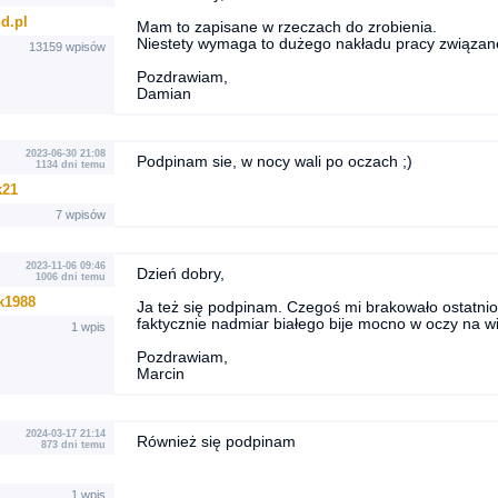
d.pl
Mam to zapisane w rzeczach do zrobienia.
Niestety wymaga to dużego nakładu pracy związane
13159 wpisów
Pozdrawiam,
Damian
2023-06-30 21:08
Podpinam sie, w nocy wali po oczach ;)
1134 dni temu
k21
7 wpisów
2023-11-06 09:46
Dzień dobry,
1006 dni temu
k1988
Ja też się podpinam. Czegoś mi brakowało ostatnio 
faktycznie nadmiar białego bije mocno w oczy na w
1 wpis
Pozdrawiam,
Marcin
2024-03-17 21:14
Również się podpinam
873 dni temu
1 wpis