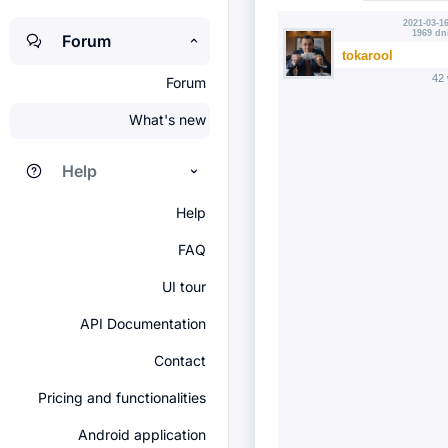
2021-03-16
1969 dn
Forum
tokarool
42
Forum
What's new
Help
Help
FAQ
UI tour
API Documentation
Contact
Pricing and functionalities
Android application