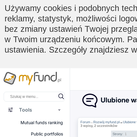
Używamy cookies i podobnych techno
reklamy, statystyk, możliwości logo
bez zmiany ustawień Twojej przegl
w Twoim urządzeniu końcowym. Pam
ustawienia. Szczegóły znajdziesz 
Ulubione w
Tools
Mutual funds ranking
Forum
Rozwój myfund.pl
→
Ulubione
→
3 wpisy, 2 uczestników
Public portfolios
Strony:
1