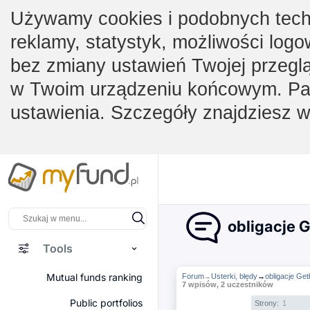
Używamy cookies i podobnych techno
reklamy, statystyk, możliwości logo
bez zmiany ustawień Twojej przegl
w Twoim urządzeniu końcowym. Pam
ustawienia. Szczegóły znajdziesz 
obligacje 
Tools
Mutual funds ranking
Forum
Usterki, błędy
→
obligacje G
→
7 wpisów, 2 uczestników
Public portfolios
Strony:
1