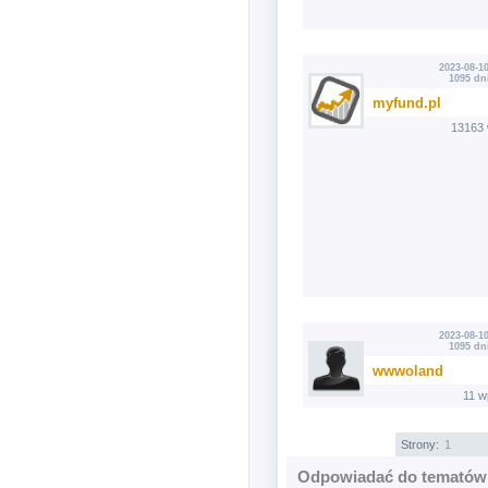
2023-08-10
1095 dn
myfund.pl
13163 
2023-08-10
1095 dn
wwwoland
11 w
Strony:
1
Odpowiadać do tematów 