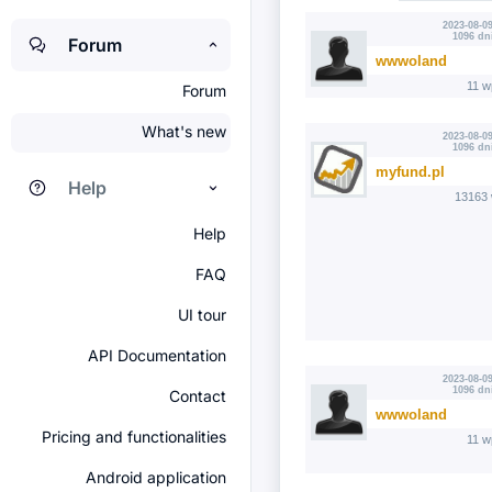
2023-08-09
1096 dn
Forum
wwwoland
11 w
Forum
What's new
2023-08-09
1096 dn
myfund.pl
Help
13163 
Help
FAQ
UI tour
API Documentation
2023-08-09
1096 dn
Contact
wwwoland
Pricing and functionalities
11 w
Android application