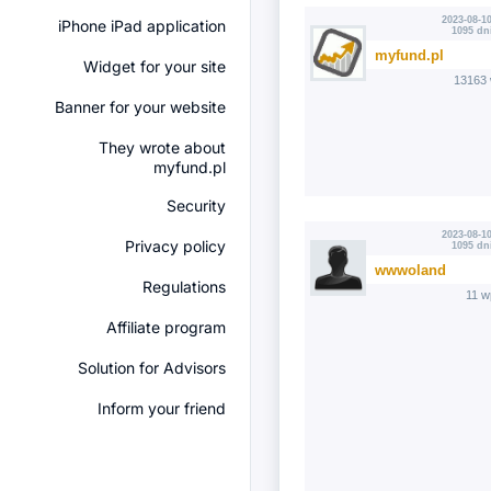
2023-08-10
iPhone iPad application
1095 dn
myfund.pl
Widget for your site
13163 
Banner for your website
They wrote about
myfund.pl
Security
2023-08-10
Privacy policy
1095 dn
wwwoland
Regulations
11 w
Affiliate program
Solution for Advisors
Inform your friend