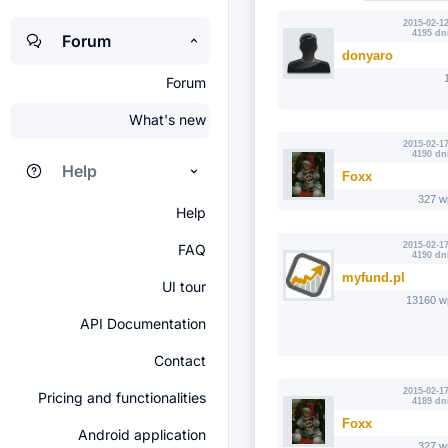
2015-02-12
4195 dn
Forum
donyaro
Forum
What's new
2015-02-17
4190 dn
Help
Foxx
327 w
Help
2015-02-17
FAQ
4190 dn
myfund.pl
UI tour
13160 w
API Documentation
Contact
2015-02-17
Pricing and functionalities
4189 dn
Foxx
Android application
327 w