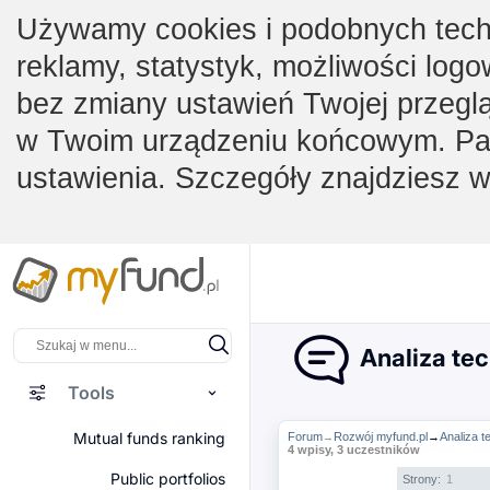
Używamy cookies i podobnych techno
reklamy, statystyk, możliwości logo
bez zmiany ustawień Twojej przegl
w Twoim urządzeniu końcowym. Pam
ustawienia. Szczegóły znajdziesz 
Analiza te
Tools
Mutual funds ranking
Forum
Rozwój myfund.pl
→
Analiza t
→
4 wpisy, 3 uczestników
Public portfolios
Strony:
1