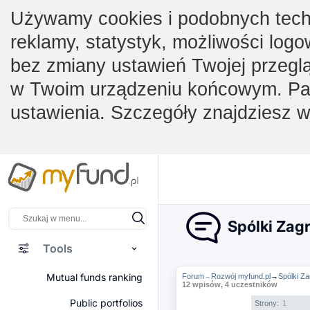
Używamy cookies i podobnych techno
reklamy, statystyk, możliwości logo
bez zmiany ustawień Twojej przegl
w Twoim urządzeniu końcowym. Pam
ustawienia. Szczegóły znajdziesz 
Spólki Zag
Tools
Mutual funds ranking
Forum
Rozwój myfund.pl
→
Spólki Z
→
12 wpisów, 4 uczestników
Public portfolios
Strony:
1