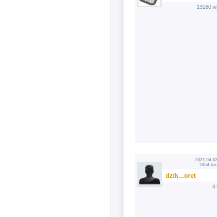
13160 w
2021-04-02
1954 dn
dzik...oret
4