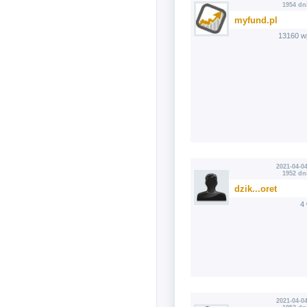
1954 dn
myfund.pl
13160 w
2021-04-04
1952 dn
dzik...oret
4
2021-04-04