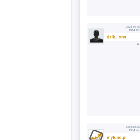
2021-04-02
1954 dn
dzik...oret
4
2021-04-02
1954 dn
myfund.pl