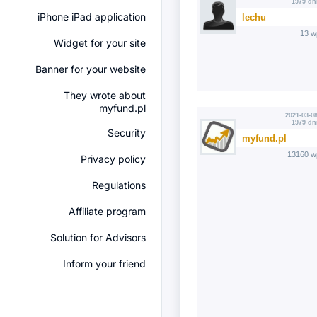
1979 dn
iPhone iPad application
lechu
13 w
Widget for your site
Banner for your website
They wrote about
myfund.pl
2021-03-08
1979 dn
Security
myfund.pl
13160 w
Privacy policy
Regulations
Affiliate program
Solution for Advisors
Inform your friend