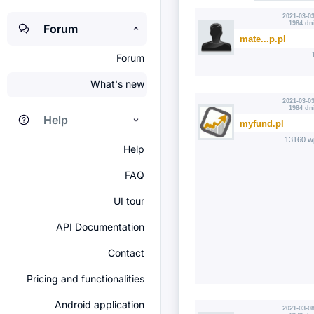
2021-03-03
1984 dn
Forum
mate...p.pl
Forum
What's new
2021-03-03
1984 dn
Help
myfund.pl
13160 w
Help
FAQ
UI tour
API Documentation
Contact
Pricing and functionalities
Android application
2021-03-08