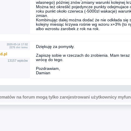
wlasnego) później znów zmiany warunki kolejnej krz
Można też określić pojedyncze punkty odejmujace o
roku punkt około czerwca (-5000zl wakacje) warunk
zmian.
Kombinując dalej można dodać że nie odkłada się st
kolejny miesiąc krzywa rośnie wg wzoru x+3% (to np
albo wzrostu zarobek z rok na rok.
2020-05-14 17:02
Dziękuję za pomysły.
2276 dni temu
d.pl
Zapiszę sobie w rzeczach do zrobienia. Mam teraz
wrócę do tego.
13157 wpisów
Pozdrawiam,
Damian
ematów na forum mogą tylko zarejestrowani użytkownicy myfun