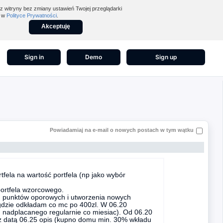
z witryny bez zmiany ustawień Twojej przeglądarki
z w
Polityce Prywatności
.
Akceptuję
Sign in
Demo
Sign up
Powiadamiaj na e-mail o nowych postach w tym wątku
fela na wartość portfela (np jako wybór
portfela wzorcowego.
ku punktów oporowych i utworzenia nowych
gdzie odkładam co mc po 400zl. W 06.20
 nadplacanego regularnie co miesiac). Od 06.20
z datą 06.25 opis (kupno domu min. 30% wkładu