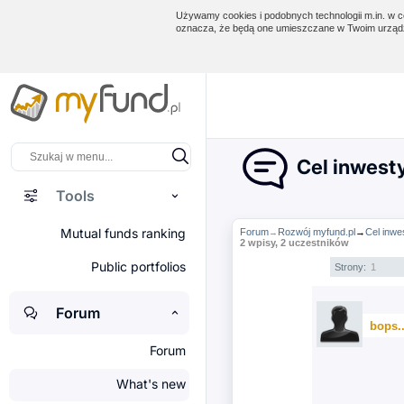
Używamy cookies i podobnych technologii m.in. w ce
oznacza, że będą one umieszczane w Twoim urządz
Cel inwest
Tools
Mutual funds ranking
Forum
Rozwój myfund.pl
→
Cel inwe
→
2 wpisy, 2 uczestników
Public portfolios
Strony:
1
Forum
bops.
Forum
What's new