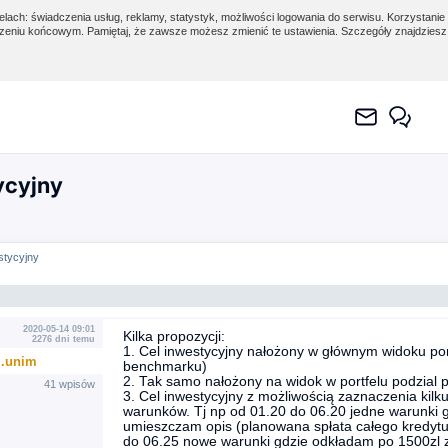
lach: świadczenia usług, reklamy, statystyk, możliwości logowania do serwisu. Korzystanie 
eniu końcowym. Pamiętaj, że zawsze możesz zmienić te ustawienia. Szczegóły znajdzies
ycyjny
stycyjny
2020-05-14 09:01
Kilka propozycji:
2276 dni temu
1. Cel inwestycyjny nałożony w głównym widoku port
..unim
benchmarku)
2. Tak samo nałożony na widok w portfelu podzial 
41 wpisów
3. Cel inwestycyjny z możliwością zaznaczenia kil
warunków. Tj np od 01.20 do 06.20 jedne warunki 
umieszczam opis (planowana spłata całego kredytu
do 06.25 nowe warunki gdzie odkładam po 1500zl 