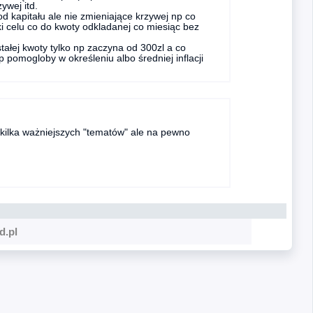
ywej itd.
d kapitału ale nie zmieniające krzywej np co
i celu co do kwoty odkladanej co miesiąc bez
ałej kwoty tylko np zaczyna od 300zl a co
 pomogloby w określeniu albo średniej inflacji
 kilka ważniejszych "tematów" ale na pewno
d.pl