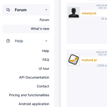
2020-04-06
2313 dn
Forum
mbartyzel
66 w
Forum
What's new
Help
Help
2020-04-07
2313 dn
FAQ
myfund.pl
13156 w
UI tour
API Documentation
Contact
Pricing and functionalities
Android application