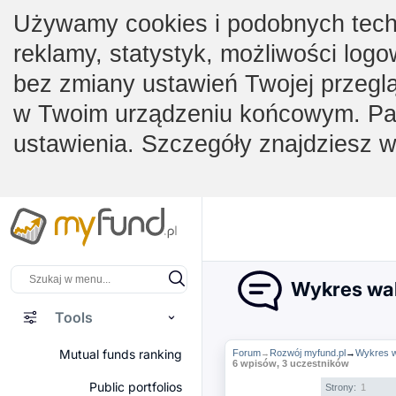
Używamy cookies i podobnych techno
reklamy, statystyk, możliwości logo
bez zmiany ustawień Twojej przegl
w Twoim urządzeniu końcowym. Pam
ustawienia. Szczegóły znajdziesz 
Wykres wal
Tools
Mutual funds ranking
Forum
Rozwój myfund.pl
→
Wykres w
→
6 wpisów, 3 uczestników
Public portfolios
Strony:
1