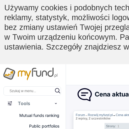
Używamy cookies i podobnych techno
reklamy, statystyk, możliwości logo
bez zmiany ustawień Twojej przegl
w Twoim urządzeniu końcowym. Pam
ustawienia. Szczegóły znajdziesz 
Cena aktua
Tools
Mutual funds ranking
Forum
Rozwój myfund.pl
→
Cena akt
→
2 wpisy, 2 uczestników
Public portfolios
Strony:
1