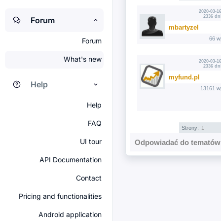
2020-03-16
2336 dn
Forum
mbartyzel
66 w
Forum
What's new
2020-03-16
2336 dn
myfund.pl
Help
13161 w
Help
FAQ
Strony:
1
UI tour
Odpowiadać do tematów 
API Documentation
Contact
Pricing and functionalities
Android application