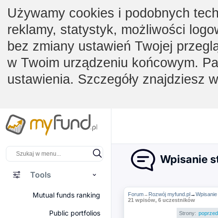
Używamy cookies i podobnych techno
reklamy, statystyk, możliwości logo
bez zmiany ustawień Twojej przegl
w Twoim urządzeniu końcowym. Pam
ustawienia. Szczegóły znajdziesz 
Wpisanie s
Tools
Mutual funds ranking
Forum
Rozwój myfund.pl
→
Wpisanie
→
21 wpisów, 6 uczestników
Public portfolios
Strony:
poprzed