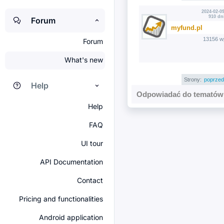
2024-02-09
910 dn
Forum
myfund.pl
13156 w
Forum
What's new
Strony:
poprzed
Help
Odpowiadać do tematów 
Help
FAQ
UI tour
API Documentation
Contact
Pricing and functionalities
Android application