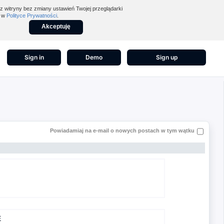
z witryny bez zmiany ustawień Twojej przeglądarki
z w
Polityce Prywatności
.
Akceptuję
Sign in
Demo
Sign up
Powiadamiaj na e-mail o nowych postach w tym wątku
E