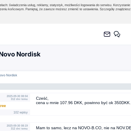
lach: świadczenia usług, reklamy, statystyk, możliwości logowania do serwisu. Korzystanie 
eniu końcowym. Pamiętaj, że zawsze możesz zmienić te ustawienia. Szczegóły znajdzies
 Novo Nordisk
Novo Nordisk
2025-09-30 08:04
Cześć,
312 dni temu
cena u mnie 107.96 DKK, powinno być ok 350DKK.
tree
102 wpisy
2025-09-30 08:19
Mam to samo, lecz na NOVO-B.CO, nie na NOV.D
312 dni temu