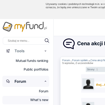
Używamy cookies i podobnych technologii m.in. w ce
oznacza, że będą one umieszczane w Twoim urządz
Cena akcji
Tools
Mutual funds ranking
Forum
Forum spółek
→
Cena akcji 
→
5 wpisów, 2 uczestników
Public portfolios
Strony:
1
Forum
thej...
Forum
What's new