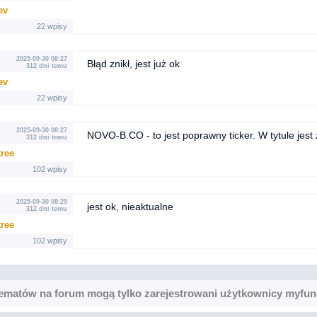
ev
22 wpisy
2025-09-30 08:27
Błąd znikł, jest już ok
312 dni temu
ev
22 wpisy
2025-09-30 08:27
NOVO-B.CO - to jest poprawny ticker. W tytule jest 
312 dni temu
tree
102 wpisy
2025-09-30 08:29
jest ok, nieaktualne
312 dni temu
tree
102 wpisy
ematów na forum mogą tylko zarejestrowani użytkownicy myfun