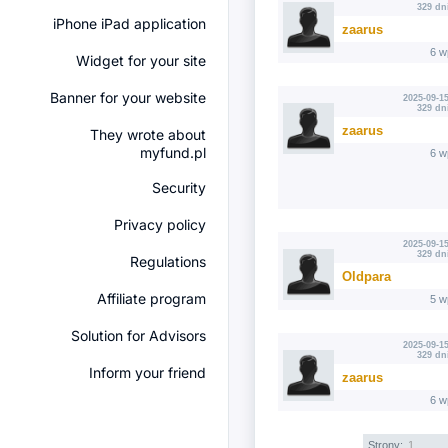
329 dn
iPhone iPad application
zaarus
6 w
Widget for your site
Banner for your website
2025-09-15
329 dn
zaarus
They wrote about
myfund.pl
6 w
Security
Privacy policy
2025-09-15
329 dn
Regulations
Oldpara
Affiliate program
5 w
Solution for Advisors
2025-09-15
329 dn
Inform your friend
zaarus
6 w
Strony:
1