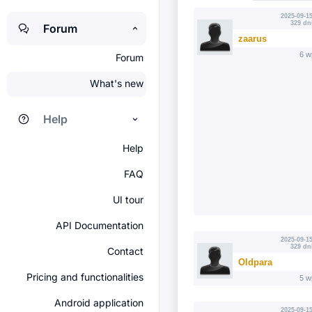
2025-09-15
329 dn
Forum
zaarus
6 w
Forum
What's new
Help
Help
FAQ
UI tour
API Documentation
2025-09-15
329 dn
Contact
Oldpara
Pricing and functionalities
5 w
Android application
2025-09-15