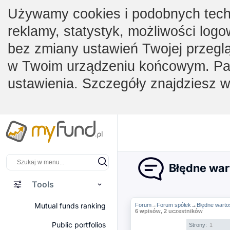
Używamy cookies i podobnych techno
reklamy, statystyk, możliwości logo
bez zmiany ustawień Twojej przegl
w Twoim urządzeniu końcowym. Pam
ustawienia. Szczegóły znajdziesz 
Błędne wart
Tools
Mutual funds ranking
Forum
Forum spółek
→
Błędne wartoś
→
6 wpisów, 2 uczestników
Public portfolios
Strony:
1