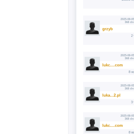
2025-08-05
368 dn
grzyb
2
2025-08-05
368 dn
lukc....com
8 w
2025-08-05
368 dn
luka...2.pl
3
2025-08-05
368 dn
lukc....com
8 w