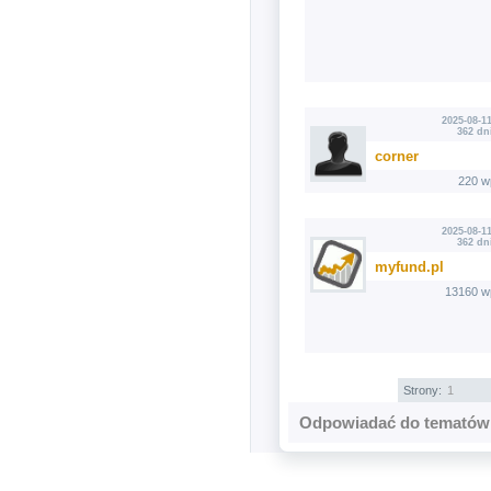
2025-08-11
362 dn
corner
220 w
2025-08-11
362 dn
myfund.pl
13160 w
Strony:
1
Odpowiadać do tematów 