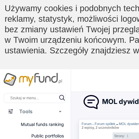
Używamy cookies i podobnych techno
reklamy, statystyk, możliwości logo
bez zmiany ustawień Twojej przegl
w Twoim urządzeniu końcowym. Pam
ustawienia. Szczegóły znajdziesz 
MOL dywid
Tools
Mutual funds ranking
Forum
Forum spółek
→
MOL dywiden
→
2 wpisy, 2 uczestników
Public portfolios
Strony:
1