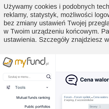
Używamy cookies i podobnych techno
reklamy, statystyk, możliwości logo
bez zmiany ustawień Twojej przegl
w Twoim urządzeniu końcowym. Pam
ustawienia. Szczegóły znajdziesz 
Cena walo
Tools
Mutual funds ranking
Forum
Forum spółek
→
Cena waloru
→
2 wpisy, 2 uczestników
Public portfolios
Strony:
1