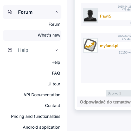
2025-04-16
477 dn
Forum
PawiS
Forum
What's new
2025-04-17
477 dn
myfund.pl
Help
13156 w
Help
FAQ
UI tour
Strony:
1
API Documentation
Odpowiadać do tematów 
Contact
Pricing and functionalities
Android application