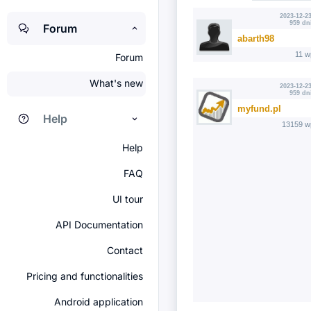
2023-12-23
959 dn
Forum
abarth98
11 w
Forum
What's new
2023-12-23
959 dn
myfund.pl
Help
13159 w
Help
FAQ
UI tour
API Documentation
Contact
Pricing and functionalities
Android application