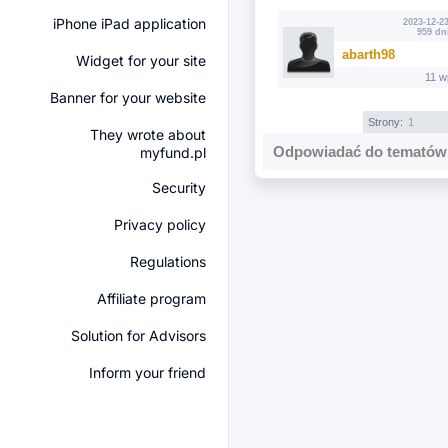
iPhone iPad application
2023-12-23
959 dn
abarth98
Widget for your site
11 w
Banner for your website
Strony:
1
They wrote about
Odpowiadać do tematów 
myfund.pl
Security
Privacy policy
Regulations
Affiliate program
Solution for Advisors
Inform your friend