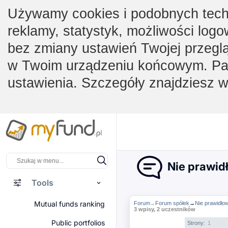
Używamy cookies i podobnych techno
reklamy, statystyk, możliwości logo
bez zmiany ustawień Twojej przegl
w Twoim urządzeniu końcowym. Pam
ustawienia. Szczegóły znajdziesz 
Nie prawid
Tools
Mutual funds ranking
Forum
Forum spółek
→
Nie prawidło
→
3 wpisy, 2 uczestników
Public portfolios
Strony:
1