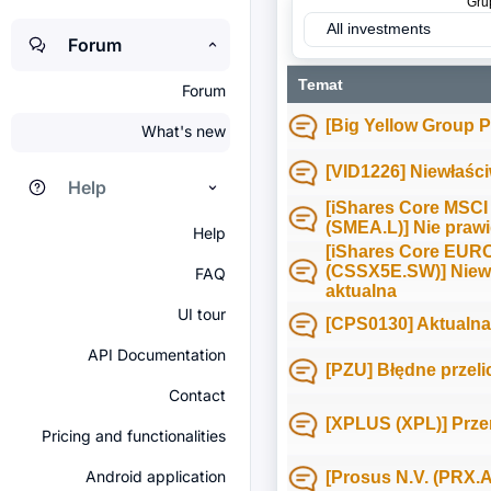
Gru
All investments
Forum
Temat
Forum
[Big Yellow Group P
What's new
[VID1226] Niewłaśc
Help
[iShares Core MSC
(SMEA.L)] Nie praw
Help
[iShares Core EUR
(CSSX5E.SW)] Niewl
FAQ
aktualna
UI tour
[CPS0130] Aktualna
API Documentation
[PZU] Błędne przel
Contact
[XPLUS (XPL)] Prze
Pricing and functionalities
Android application
[Prosus N.V. (PRX.A