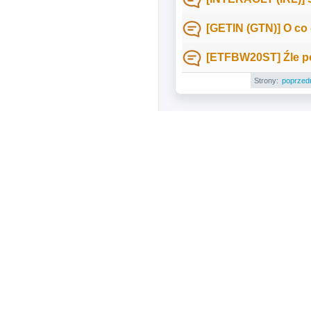
[GETIN (GTN)] O co 
[ETFBW20ST] Źle p
Strony:
poprzed