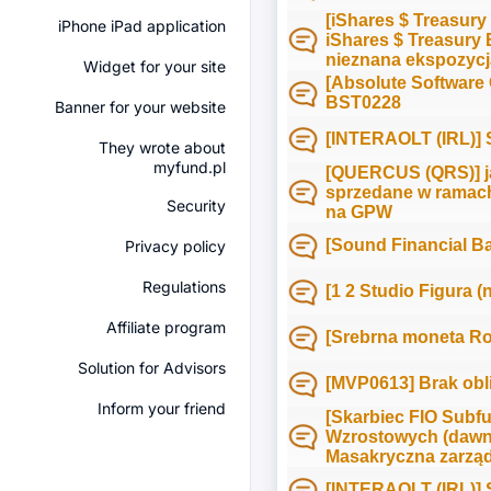
[iShares $ Treasury
iPhone iPad application
iShares $ Treasury 
nieznana ekspozycj
Widget for your site
[Absolute Software 
BST0228
Banner for your website
[INTERAOLT (IRL)] 
They wrote about
myfund.pl
[QUERCUS (QRS)] ja
sprzedane w ramach
Security
na GPW
[Sound Financial B
Privacy policy
Regulations
[1 2 Studio Figura (
Affiliate program
[Srebrna moneta Rok
Solution for Advisors
[MVP0613] Brak obl
Inform your friend
[Skarbiec FIO Subf
Wzrostowych (dawni
Masakryczna zarzą
[INTERAOLT (IRL)]