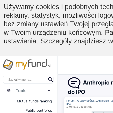
Używamy cookies i podobnych techno
reklamy, statystyk, możliwości logo
bez zmiany ustawień Twojej przegl
w Twoim urządzeniu końcowym. Pam
ustawienia. Szczegóły znajdziesz 
Anthropic n
Tools
do IPO
Mutual funds ranking
Forum
Analizy spółek
→
Anthropic na
→
IPO
1 wpis, 1 uczestnik
Public portfolios