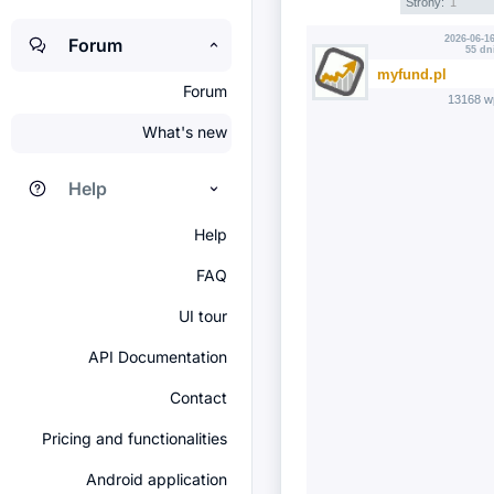
Strony:
1
2026-06-16
Forum
55 dn
myfund.pl
Forum
13168 w
What's new
Help
Help
FAQ
UI tour
API Documentation
Contact
Pricing and functionalities
Android application