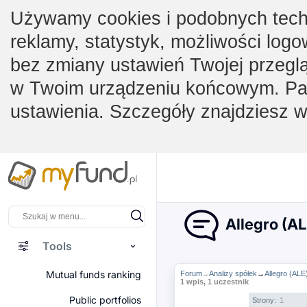
Używamy cookies i podobnych techno
reklamy, statystyk, możliwości logo
bez zmiany ustawień Twojej przegl
w Twoim urządzeniu końcowym. Pam
ustawienia. Szczegóły znajdziesz 
Allegro (AL
Tools
Mutual funds ranking
Forum
Analizy spółek
→
Allegro (ALE
→
1 wpis, 1 uczestnik
Public portfolios
Strony:
1