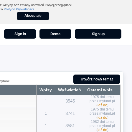
z witryny bez zmiany ustawień Twojej przeglądarki
z w
Polityce Prywatności
.
Akceptuję
Sign in
Demo
Sign up
Utwórz nowy temat
czytane
Wpisy
Wyświetleń
Ostatni wpis
1975 dni temu
3545
1
przez myfund.pl
(
idź do
)
1975 dni temu
3741
1
przez myfund.pl
(
idź do
)
1982 dni temu
3581
1
przez myfund.pl
(
idź do
)