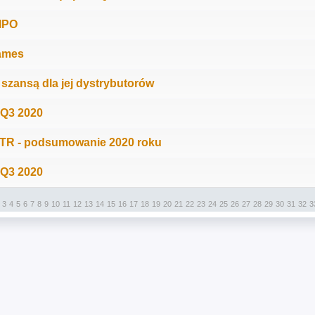
IPO
Games
 szansą dla jej dystrybutorów
 Q3 2020
R - podsumowanie 2020 roku
 Q3 2020
3
4
5
6
7
8
9
10
11
12
13
14
15
16
17
18
19
20
21
22
23
24
25
26
27
28
29
30
31
32
3