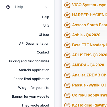
VIGO System - wyni
Help
HARPER HYGIENIC
Help
Asseco South Easte
FAQ
UI tour
Asbis - Q4 2020
API Documentation
Beta ETF Nasdaq-1
Contact
APLISENS Q3 202
Pricing and functionalities
AMBRA - Q4 2020
Android application
Analiza ZREMB Ch
iPhone iPad application
Passus - wyniki Q3
Widget for your site
Co roku pobity sWIG
Banner for your website
They wrote about
K2 Holding (dawny 