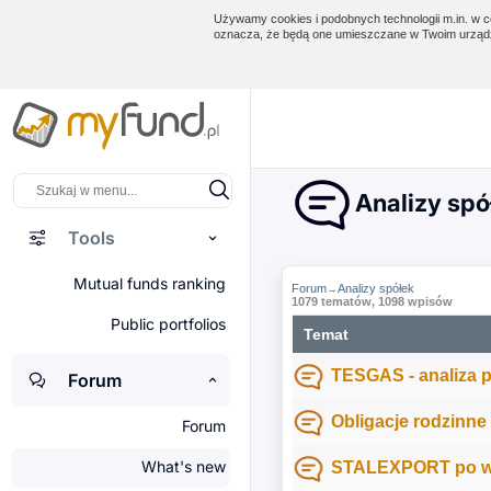
Używamy cookies i podobnych technologii m.in. w ce
oznacza, że będą one umieszczane w Twoim urządz
Analizy spó
Tools
Mutual funds ranking
Forum
Analizy spółek
→
1079 tematów, 1098 wpisów
Public portfolios
Temat
TESGAS - analiza 
Forum
Obligacje rodzinne
Forum
What's new
STALEXPORT po wy