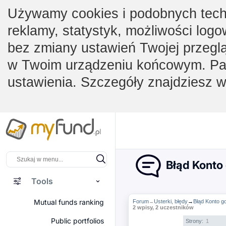
Używamy cookies i podobnych techno
reklamy, statystyk, możliwości logo
bez zmiany ustawień Twojej przegl
w Twoim urządzeniu końcowym. Pam
ustawienia. Szczegóły znajdziesz 
Błąd Konto
Tools
Mutual funds ranking
Forum
Usterki, błędy
→
Błąd Konto 
→
2 wpisy, 2 uczestników
Public portfolios
Strony:
1