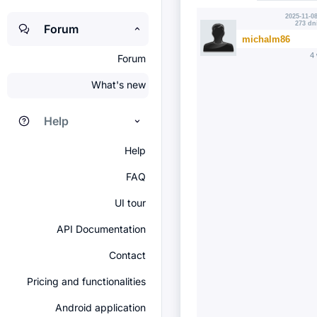
2025-11-08
273 dn
Forum
michalm86
4
Forum
What's new
Help
Help
FAQ
UI tour
API Documentation
Contact
Pricing and functionalities
Android application