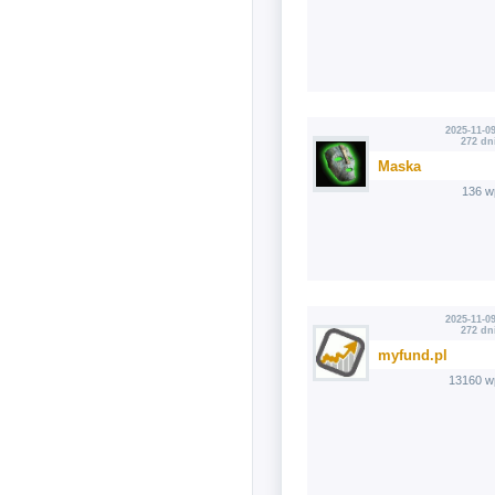
2025-11-09
272 dn
Maska
136 w
2025-11-09
272 dn
myfund.pl
13160 w