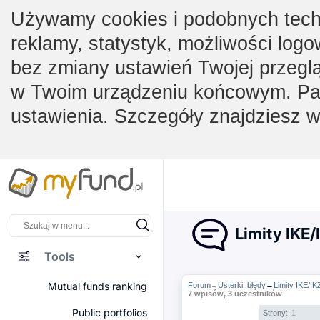
Używamy cookies i podobnych techno
reklamy, statystyk, możliwości logo
bez zmiany ustawień Twojej przegl
w Twoim urządzeniu końcowym. Pam
ustawienia. Szczegóły znajdziesz 
Limity IKE
Tools
Mutual funds ranking
Forum
Usterki, błędy
→
Limity IKE/I
→
7 wpisów, 3 uczestników
Public portfolios
Strony:
1