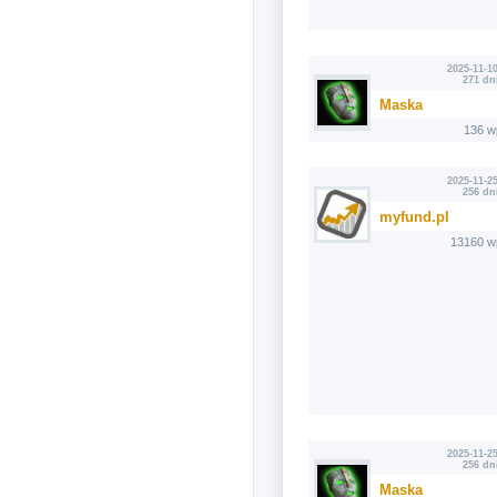
2025-11-10
271 dn
Maska
136 w
2025-11-25
256 dn
myfund.pl
13160 w
2025-11-25
256 dn
Maska