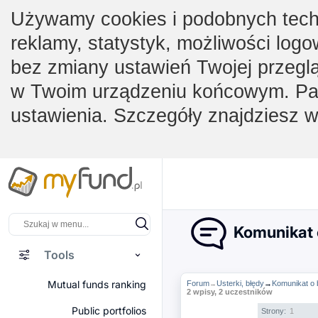
Używamy cookies i podobnych techno
reklamy, statystyk, możliwości logo
bez zmiany ustawień Twojej przegl
w Twoim urządzeniu końcowym. Pam
ustawienia. Szczegóły znajdziesz 
Komunikat o
Tools
Mutual funds ranking
Forum
Usterki, błędy
→
Komunikat o 
→
2 wpisy, 2 uczestników
Public portfolios
Strony:
1