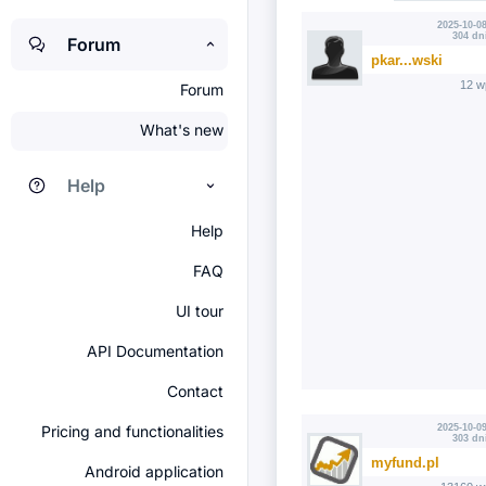
2025-10-08
304 dn
Forum
pkar...wski
12 w
Forum
What's new
Help
Help
FAQ
UI tour
API Documentation
Contact
Pricing and functionalities
2025-10-09
303 dn
myfund.pl
Android application