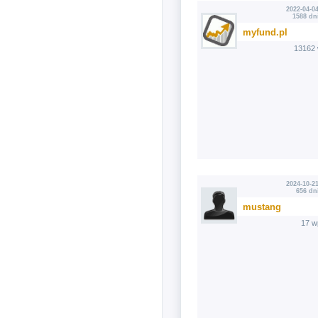
2022-04-04
1588 dn
myfund.pl
13162 
2024-10-21
656 dn
mustang
17 w