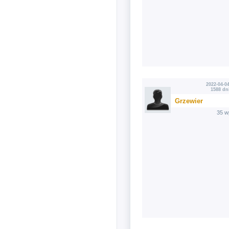
2022-04-04
1588 dn
Grzewier
35 w