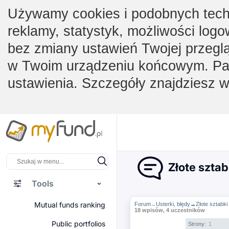
Używamy cookies i podobnych techno
reklamy, statystyk, możliwości logo
bez zmiany ustawień Twojej przegl
w Twoim urządzeniu końcowym. Pam
ustawienia. Szczegóły znajdziesz 
Złote sztab
Tools
Mutual funds ranking
Forum
Usterki, błędy
→
Złote sztabki
→
18 wpisów, 4 uczestników
Public portfolios
Strony:
1