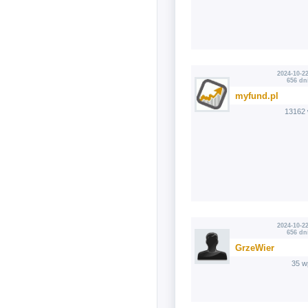
2024-10-22
656 dn
myfund.pl
13162 
2024-10-22
656 dn
GrzeWier
35 w