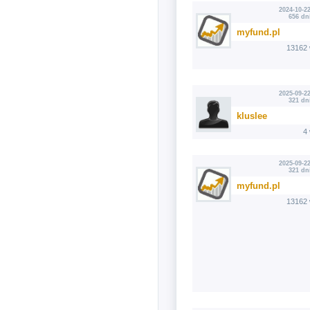
2024-10-22
656 dn
myfund.pl
13162 
2025-09-22
321 dn
kluslee
4
2025-09-22
321 dn
myfund.pl
13162 