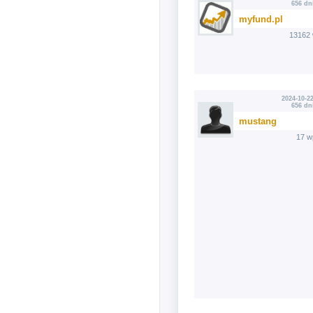
656 dn
myfund.pl
13162 
2024-10-22
656 dn
mustang
17 w