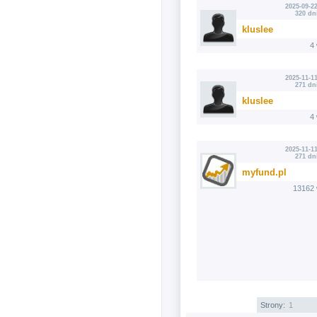
2025-09-22
320 dn
kluslee
4
2025-11-11
271 dn
kluslee
4
2025-11-11
271 dn
myfund.pl
13162 
Strony:
1