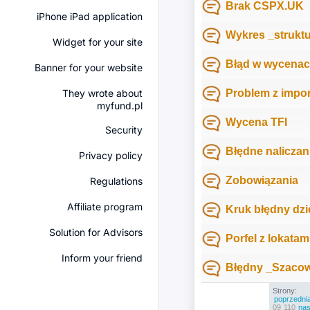
Brak CSPX.UK
iPhone iPad application
Wykres _struktu
Widget for your site
Błąd w wycenach
Banner for your website
They wrote about
Problem z impo
myfund.pl
Wycena TFI
Security
Błędne naliczan
Privacy policy
Zobowiązania
Regulations
Affiliate program
Kruk błędny dz
Solution for Advisors
Porfel z lokatami
Inform your friend
Błędny _Szacow
Strony:
poprzedni
09
110
nas