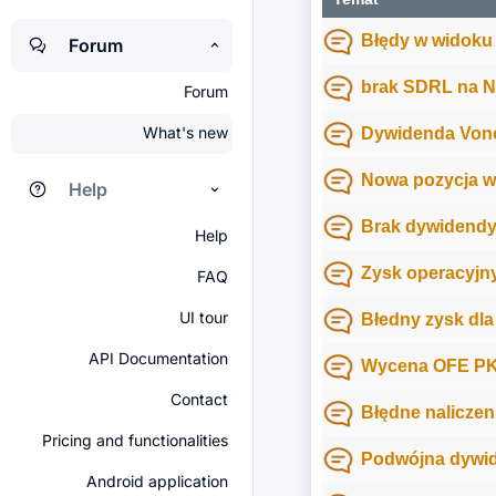
Błędy w widoku 
Forum
brak SDRL na N
Forum
What's new
Dywidenda Von
Nowa pozycja w 
Help
Brak dywidend
Help
Zysk operacyjny
FAQ
UI tour
Błedny zysk dla
API Documentation
Wycena OFE P
Contact
Błędne naliczen
Pricing and functionalities
Podwójna dywid
Android application