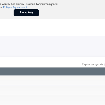
z witryny bez zmiany ustawień Twojej przeglądarki
z w
Polityce Prywatności
.
Akceptuję
Zapisz wszystkie 