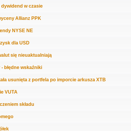
i dywidend w czasie
wyceny Allianz PPK
dendy NYSE NE
 zysk dla USD
lut się nieuaktualniają
 - błędne wskaźniki
tała usunięta z portfela po imporcie arkusza XTB
ie VUTA
iczeniem składu
omego
ółek