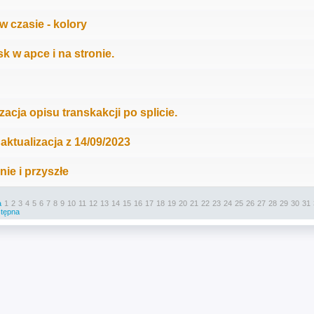
 w czasie - kolory
k w apce i na stronie.
zacja opisu transkakcji po splicie.
 aktualizacja z 14/09/2023
ie i przyszłe
a
1
2
3
4
5
6
7
8
9
10
11
12
13
14
15
16
17
18
19
20
21
22
23
24
25
26
27
28
29
30
31
tępna