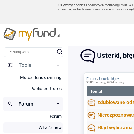
Używamy cookies i podobnych technologii m.in. w ce
oznacza, że będą one umieszczane w Twoim urządz
Usterki, bł
Tools
Mutual funds ranking
Forum
Usterki, błędy
→
2184 tematy, 9594 wpisy
Public portfolios
Temat
zdublowane ods
Forum
Nierozpoznawan
Forum
What's new
Błąd wyliczania