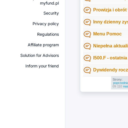
myfund.pl
Prowizja i obrót
Security
Inny dzienny zys
Privacy policy
Menu Pomoc
Regulations
Affiliate program
Niepełna aktuali
Solution for Advisors
I500.F - ostatnia
Inform your friend
Dywidendy roczn
Strony:
poprzedni
09
110
nas