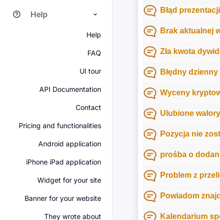
Błąd prezentacj
Help
Brak aktualnej 
Help
Zła kwota dywi
FAQ
UI tour
Błędny dzienny
API Documentation
Wyceny kryptowa
Contact
Ulubione walory
Pricing and functionalities
Pozycja nie zos
Android application
prośba o dodan
iPhone iPad application
Problem z przel
Widget for your site
Powiadom znaj
Banner for your website
They wrote about
Kalendarium sp