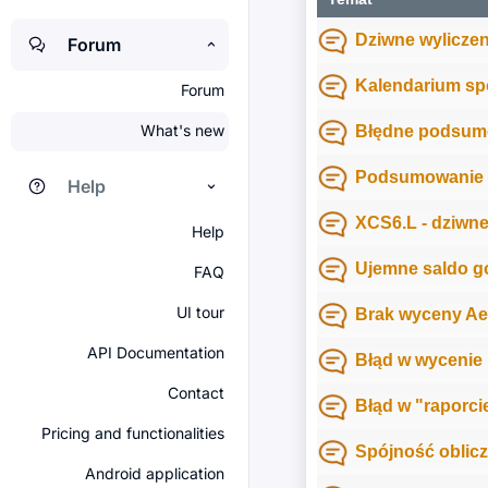
Dziwne wyliczen
Forum
Kalendarium sp
Forum
What's new
Błędne podsum
Podsumowanie ko
Help
XCS6.L - dziwn
Help
Ujemne saldo g
FAQ
UI tour
Brak wyceny Ae
API Documentation
Błąd w wycenie 
Contact
Błąd w "raporcie
Pricing and functionalities
Spójność oblicz
Android application