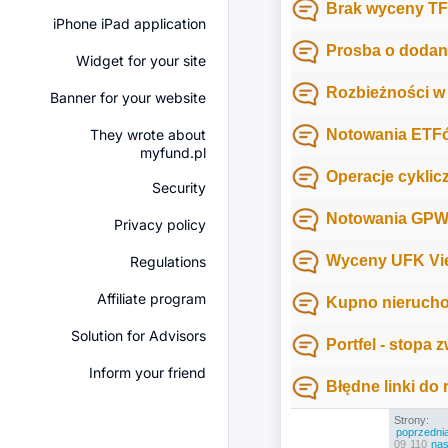
Brak wyceny TFI
iPhone iPad application
Prosba o dodani
Widget for your site
Rozbieżności w
Banner for your website
They wrote about
Notowania ETF
myfund.pl
Operacje cyklic
Security
Notowania GPW z
Privacy policy
Wyceny UFK Vie
Regulations
Affiliate program
Kupno nierucho
Solution for Advisors
Portfel - stopa 
Inform your friend
Błędne linki do
Strony:
poprzedni
09
110
nas