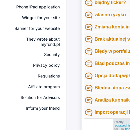
błędny ticker?
iPhone iPad application
własne ryzyko
Widget for your site
Zmiana konta i
Banner for your website
They wrote about
Brak aktualnej 
myfund.pl
Błędy w portfel
Security
Błąd podczas im
Privacy policy
Opcja dodaj wpła
Regulations
Affiliate program
Błędna stopa zw
Solution for Advisors
Analiza kupna/k
Inform your friend
Import operacji 
Strony:
poprzedni
09
110
nas