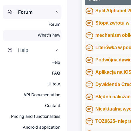
Split Alphabet 
Forum
Stopa zwrotu w
Forum
What's new
mechanizm oblic
Literówka w pod
Help
Podwójna dywi
Help
Aplikacja na iO
FAQ
UI tour
Dywidenda Cred
API Documentation
Błędne naliczan
Contact
Nieaktualna wyc
Pricing and functionalities
TOZ0625- niepr
Android application