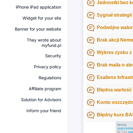
Jednostki bez ko
iPhone iPad application
Sygnał strategi
Widget for your site
Podwójne walor
Banner for your website
They wrote about
Brak akcji Nem
myfund.pl
Wykres zysku z
Security
Brak maila o ale
Privacy policy
Esaliens Infras
Regulations
Affiliate program
Błędna wartość i
Solution for Advisors
Konto oszczędn
Inform your friend
Błędny kurs BA
Strony:
poprzedni
09
110
nas