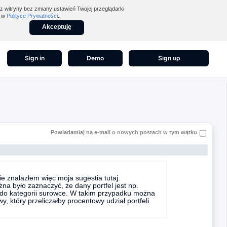
z witryny bez zmiany ustawień Twojej przeglądarki
z w
Polityce Prywatności
.
Akceptuję
Sign in
Demo
Sign up
Powiadamiaj na e-mail o nowych postach w tym wątku
ie znalazłem więc moja sugestia tutaj.
na było zaznaczyć, że dany portfel jest np.
y do kategorii surowce. W takim przypadku można
 który przeliczałby procentowy udział portfeli