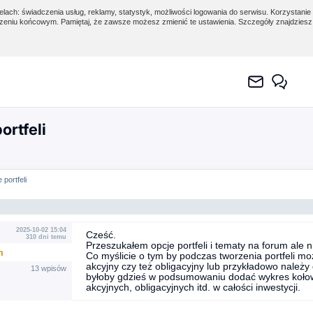
lach: świadczenia usług, reklamy, statystyk, możliwości logowania do serwisu. Korzystanie 
eniu końcowym. Pamiętaj, że zawsze możesz zmienić te ustawienia. Szczegóły znajdzies
ortfeli
 portfeli
2025-10-02 15:04
Cześć.
310 dni temu
Przeszukałem opcje portfeli i tematy na forum ale n
m
Co myślicie o tym by podczas tworzenia portfeli moż
akcyjny czy też obligacyjny lub przykładowo należ
13 wpisów
byłoby gdzieś w podsumowaniu dodać wykres kołowy,
akcyjnych, obligacyjnych itd. w całości inwestycji.