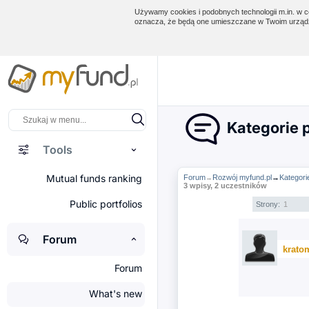
Używamy cookies i podobnych technologii m.in. w ce
oznacza, że będą one umieszczane w Twoim urządz
Kategorie p
Tools
Mutual funds ranking
Forum
Rozwój myfund.pl
→
Kategorie
→
3 wpisy, 2 uczestników
Public portfolios
Strony:
1
Forum
krato
Forum
What's new