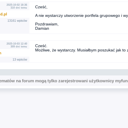
2025-10-02 18:36
Cześć,
310 dni temu
d.pl
A nie wystarczy utworzenie portfela grupowego i wy
13161 wpisów
Pozdrawiam,
Damian
2025-10-03 12:40
Cześć.
309 dni temu
Możliwe, że wystarczy. Musiałbym poszukać jak to z
m
13 wpisów
ematów na forum mogą tylko zarejestrowani użytkownicy myfun