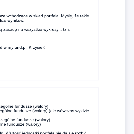
e wchodzące w skład portfela. Myślę, że takie
lizę wyników.
ą zasadę na wszystkie wykresy... tzn:
d w myfund.pl, KrzysieK
czególne fundusze (walory)
czególne fundusze (walory) (ale wówczas wyjdzie
zczególne fundusze (walory)
ólne fundusze (walory)
p. Wartość jednostki portfela nie da się rozbić