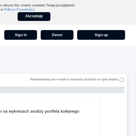
z witryny bez zmiany ustawień Twojej przeglądarki
z w
Polityce Prywatności
.
Akceptuję
Sign in
Demo
Sign up
Powiadamiaj na e-mail o nowych postach w tym wątku
i na wykresach analizy portfela kolejnego