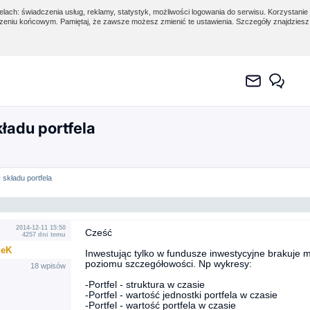
lach: świadczenia usług, reklamy, statystyk, możliwości logowania do serwisu. Korzystanie 
eniu końcowym. Pamiętaj, że zawsze możesz zmienić te ustawienia. Szczegóły znajdzies
ładu portfela
składu portfela
2014-12-11 15:50
Cześć
4257 dni temu
ieK
Inwestując tylko w fundusze inwestycyjne brakuje m
poziomu szczegółowości. Np wykresy:
18 wpisów
-Portfel - struktura w czasie
-Portfel - wartość jednostki portfela w czasie
-Portfel - wartość portfela w czasie