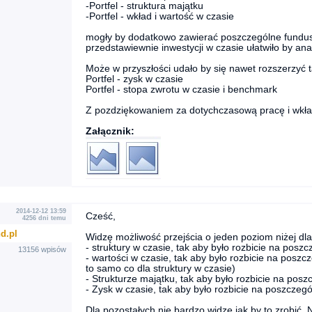
-Portfel - struktura majątku
-Portfel - wkład i wartość w czasie
mogły by dodatkowo zawierać poszczególne fundusz
przedstawiewnie inwestycji w czasie ułatwiło by ana
Może w przyszłości udało by się nawet rozszerzyć t
Portfel - zysk w czasie
Portfel - stopa zwrotu w czasie i benchmark
Z pozdziękowaniem za dotychczasową pracę i wkła
Załącznik:
2014-12-12 13:59
Cześć,
4256 dni temu
d.pl
Widzę możliwość przejścia o jeden poziom niżej dla
- struktury w czasie, tak aby było rozbicie na posz
13156 wpisów
- wartości w czasie, tak aby było rozbicie na posz
to samo co dla struktury w czasie)
- Strukturze majątku, tak aby było rozbicie na pos
- Zysk w czasie, tak aby było rozbicie na poszczeg
Dla pozostałych nie bardzo widzę jak by to zrobić. N