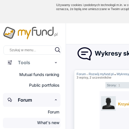
Używamy cookies i podobnych technologii m.in. w ce
oznacza, że będą one umieszczane w Twoim urządz
Wykresy sk
Tools
Mutual funds ranking
Forum
Rozwój myfund.pl
→
Wykresy 
→
3 wpisy, 2 uczestników
Public portfolios
Strony:
1
Forum
Krzys
Forum
What's new