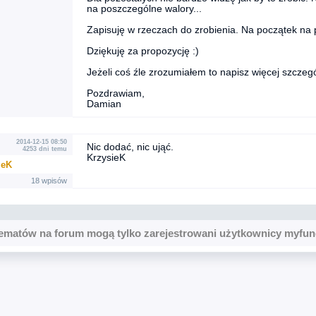
na poszczególne walory...
Zapisuję w rzeczach do zrobienia. Na początek na 
Dziękuję za propozycję :)
Jeżeli coś źle zrozumiałem to napisz więcej szczeg
Pozdrawiam,
Damian
2014-12-15 08:50
Nic dodać, nic ująć.
4253 dni temu
KrzysieK
ieK
18 wpisów
ematów na forum mogą tylko zarejestrowani użytkownicy myfun