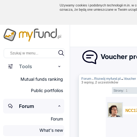
Używamy cookies i podobnych technologii m.in. w ce
oznacza, że będą one umieszczane w Twoim urządz
Voucher pr
Tools
Mutual funds ranking
Forum
Rozwój myfund.pl
→
Voucher
→
3 wpisy, 2 uczestników
Public portfolios
Strony:
1
Forum
NCC1
Forum
What's new