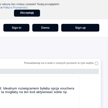
z witryny bez zmiany ustawień Twojej przeglądarki
z w
Polityce Prywatności
.
Akceptuję
Sign in
Demo
Sign up
Powiadamiaj na e-mail o nowych postach w tym wątku
. Idealnym rozwiązaniem byłaby opcja vouchera
 ta mogłaby na ten kod aktywować sobie np.