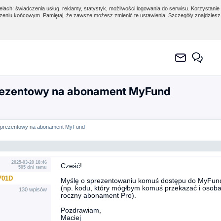
lach: świadczenia usług, reklamy, statystyk, możliwości logowania do serwisu. Korzystanie 
eniu końcowym. Pamiętaj, że zawsze możesz zmienić te ustawienia. Szczegóły znajdzies
ezentowy na abonament MyFund
 prezentowy na abonament MyFund
2025-03-20 18:46
Cześć!
505 dni temu
701D
Myślę o sprezentowaniu komuś dostępu do MyFund
(np. kodu, który mógłbym komuś przekazać i osoba
130 wpisów
roczny abonament Pro).
Pozdrawiam,
Maciej