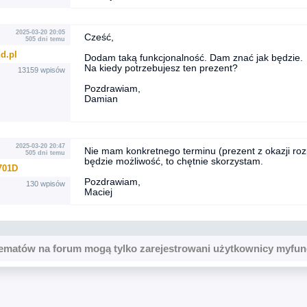
2025-03-20 20:05
Cześć,
505 dni temu
d.pl
Dodam taką funkcjonalność. Dam znać jak będzie.
Na kiedy potrzebujesz ten prezent?
13159 wpisów
Pozdrawiam,
Damian
2025-03-20 20:47
Nie mam konkretnego terminu (prezent z okazji ro
505 dni temu
będzie możliwość, to chętnie skorzystam.
701D
Pozdrawiam,
130 wpisów
Maciej
ematów na forum mogą tylko zarejestrowani użytkownicy myfun