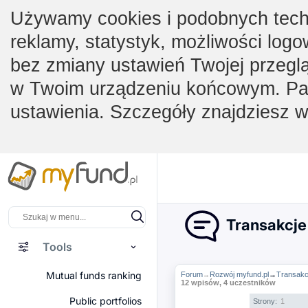
Używamy cookies i podobnych techno
reklamy, statystyk, możliwości logo
bez zmiany ustawień Twojej przegl
w Twoim urządzeniu końcowym. Pam
ustawienia. Szczegóły znajdziesz 
Transakcje
Tools
Mutual funds ranking
Forum
Rozwój myfund.pl
→
Transakc
→
12 wpisów, 4 uczestników
Public portfolios
Strony:
1