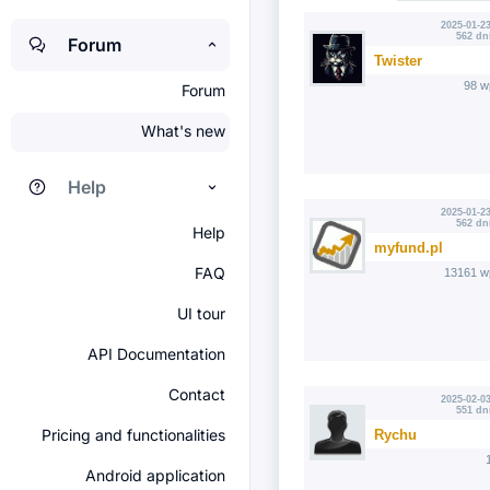
2025-01-23
562 dn
Forum
Twister
98 w
Forum
What's new
Help
2025-01-23
562 dn
Help
myfund.pl
FAQ
13161 w
UI tour
API Documentation
Contact
2025-02-03
551 dn
Pricing and functionalities
Rychu
Android application