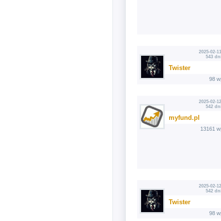
2025-02-11
543 dn
Twister
98 w
2025-02-12
542 dn
myfund.pl
13161 w
2025-02-12
542 dn
Twister
98 w