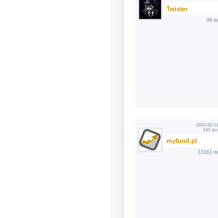
Twister
98 w
2025-02-11
543 dn
myfund.pl
13161 w