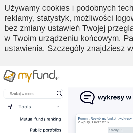
Używamy cookies i podobnych techno
reklamy, statystyk, możliwości logo
bez zmiany ustawień Twojej przegl
w Twoim urządzeniu końcowym. Pam
ustawienia. Szczegóły znajdziesz 
wykresy w "
Tools
Mutual funds ranking
Forum
Rozwój myfund.pl
→
wykresy w
→
2 wpisy, 1 uczestnik
Public portfolios
Strony:
1