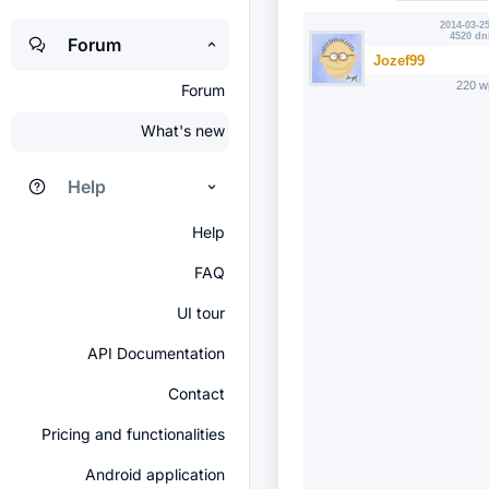
2014-03-25
4520 dn
Forum
Jozef99
220 w
Forum
What's new
Help
Help
FAQ
UI tour
API Documentation
Contact
Pricing and functionalities
Android application