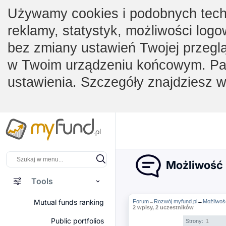
Używamy cookies i podobnych techno
reklamy, statystyk, możliwości logo
bez zmiany ustawień Twojej przegl
w Twoim urządzeniu końcowym. Pam
ustawienia. Szczegóły znajdziesz 
Możliwość p
Tools
Mutual funds ranking
Forum
Rozwój myfund.pl
→
Możliwoś
→
2 wpisy, 2 uczestników
Public portfolios
Strony:
1