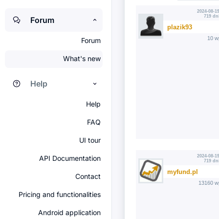
2024-08-19
719 dn
Forum
plazik93
10 w
Forum
What's new
Help
Help
FAQ
UI tour
2024-08-19
API Documentation
719 dn
myfund.pl
Contact
13160 w
Pricing and functionalities
Android application