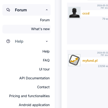
2024-05-31
797 dn
Forum
cccd
79 w
Forum
What's new
Help
Help
2024-05-31
797 dn
FAQ
myfund.pl
13156 w
UI tour
API Documentation
Contact
Pricing and functionalities
Android application