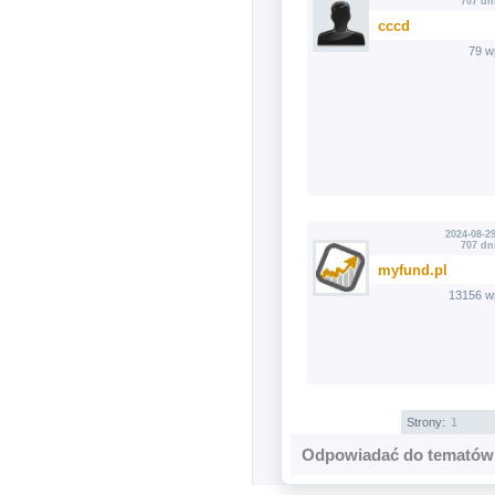
707 dn
cccd
79 w
2024-08-29
707 dn
myfund.pl
13156 w
Strony:
1
Odpowiadać do tematów 