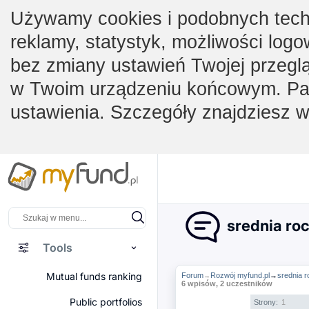
Używamy cookies i podobnych techno
reklamy, statystyk, możliwości logo
bez zmiany ustawień Twojej przegl
w Twoim urządzeniu końcowym. Pam
ustawienia. Szczegóły znajdziesz 
srednia roc
Tools
Mutual funds ranking
Forum
Rozwój myfund.pl
→
srednia r
→
6 wpisów, 2 uczestników
Public portfolios
Strony:
1