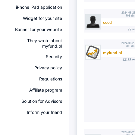
iPhone iPad application
2024-08-29
708 dn
Widget for your site
cccd
Banner for your website
79 w
They wrote about
2024-08-29
myfund.pl
708 dn
myfund.pl
Security
13156 w
Privacy policy
Regulations
Affiliate program
Solution for Advisors
Inform your friend
2024-08-29