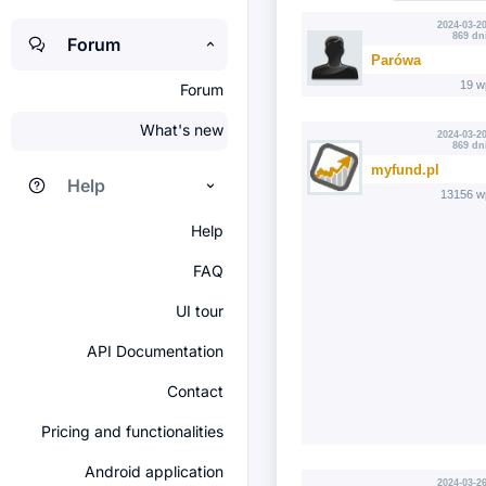
2024-03-20
869 dn
Forum
Parówa
19 w
Forum
What's new
2024-03-20
869 dn
myfund.pl
Help
13156 w
Help
FAQ
UI tour
API Documentation
Contact
Pricing and functionalities
Android application
2024-03-26