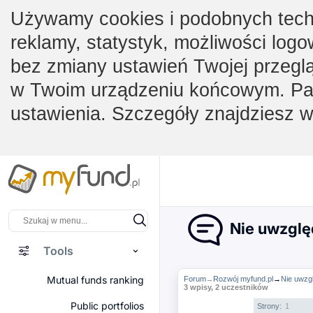
Używamy cookies i podobnych techno
reklamy, statystyk, możliwości logo
bez zmiany ustawień Twojej przegl
w Twoim urządzeniu końcowym. Pam
ustawienia. Szczegóły znajdziesz 
Nie uwzglę
Tools
Mutual funds ranking
Forum
Rozwój myfund.pl
→
Nie uwzg
→
3 wpisy, 2 uczestników
Public portfolios
Strony:
1