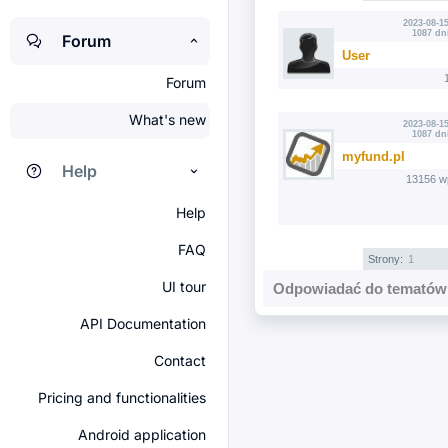
2023-08-15
1087 dn
Forum
User
Forum
What's new
2023-08-15
1087 dn
myfund.pl
Help
13156 w
Help
FAQ
Strony:
1
UI tour
Odpowiadać do tematów 
API Documentation
Contact
Pricing and functionalities
Android application