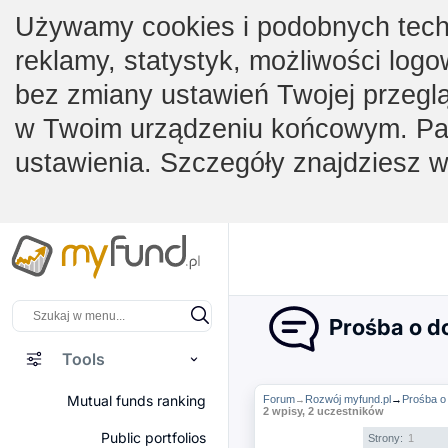
Używamy cookies i podobnych techno
reklamy, statystyk, możliwości logo
bez zmiany ustawień Twojej przegl
w Twoim urządzeniu końcowym. Pam
ustawienia. Szczegóły znajdziesz 
Prośba o d
Tools
Mutual funds ranking
Forum
Rozwój myfund.pl
→
Prośba o
→
2 wpisy, 2 uczestników
Public portfolios
Strony:
1