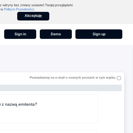
z witryny bez zmiany ustawień Twojej przeglądarki
z w
Polityce Prywatności
.
Akceptuję
Sign in
Demo
Sign up
Powiadamiaj na e-mail o nowych postach w tym wątku
i z nazwą emitenta?