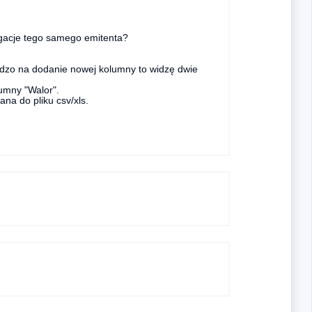
ligacje tego samego emitenta?
rdzo na dodanie nowej kolumny to widzę dwie
lumny "Walor".
na do pliku csv/xls.