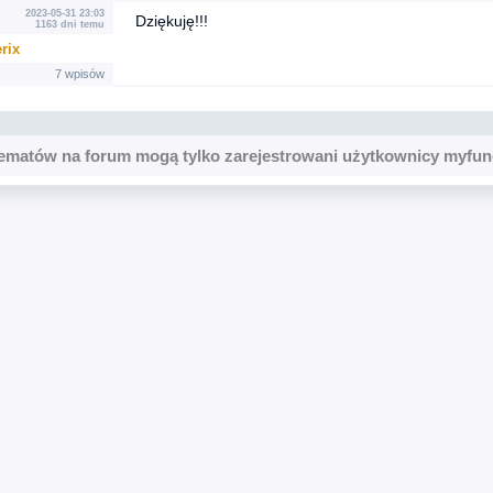
2023-05-31 23:03
Dziękuję!!!
1163 dni temu
rix
7 wpisów
ematów na forum mogą tylko zarejestrowani użytkownicy myfun