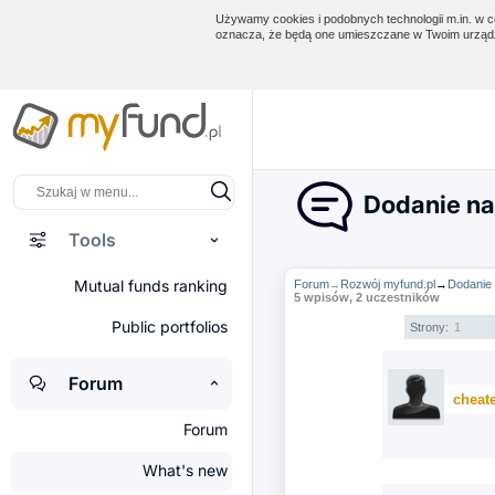
Używamy cookies i podobnych technologii m.in. w ce
oznacza, że będą one umieszczane w Twoim urządz
Dodanie naz
Tools
Mutual funds ranking
Forum
Rozwój myfund.pl
→
Dodanie 
→
5 wpisów, 2 uczestników
Public portfolios
Strony:
1
Forum
cheate
Forum
What's new