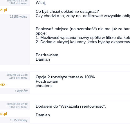
2023-05-31 21:38
Witaj,
1163 dni temu
d.pl
Co byś chciał dokładnie osiągnąć?
Czy chodzi o to, żeby np. odfiltrować wszystkie ob
13153 wpisy
Ponieważ miejsca (na szerokość) nie ma już za ba
opcje:
1. Możliwość wpisania nazwy spółki w filtrze dla ko
2. Dodanie ukrytej kolumny, która byłaby eksportowa
Pozdrawiam,
Damian
2023-05-31 21:58
Opcja 2 rozwiąże temat w 100%
1163 dni temu
Pozdrawiam
rix
cheaterix
7 wpisów
2023-05-31 22:42
Dodałem do "Wskaźniki i rentowność".
1163 dni temu
d.pl
Damian
13153 wpisy