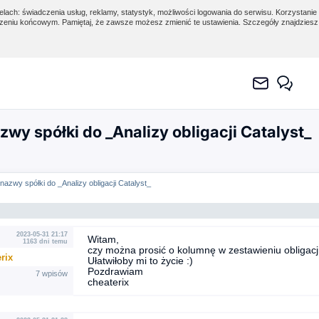
lach: świadczenia usług, reklamy, statystyk, możliwości logowania do serwisu. Korzystanie 
eniu końcowym. Pamiętaj, że zawsze możesz zmienić te ustawienia. Szczegóły znajdzies
wy spółki do _Analizy obligacji Catalyst_
nazwy spółki do _Analizy obligacji Catalyst_
2023-05-31 21:17
Witam,
1163 dni temu
czy można prosić o kolumnę w zestawieniu obligacj
rix
Ułatwiłoby mi to życie :)
Pozdrawiam
7 wpisów
cheaterix