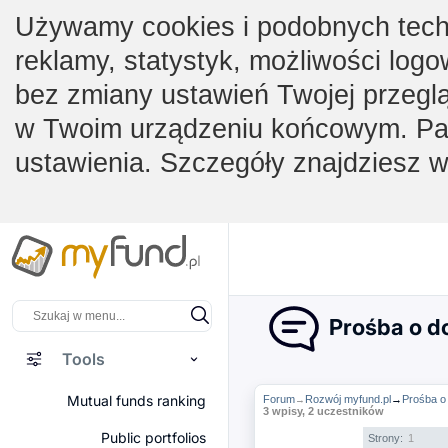
Używamy cookies i podobnych techno
reklamy, statystyk, możliwości logo
bez zmiany ustawień Twojej przegl
w Twoim urządzeniu końcowym. Pam
ustawienia. Szczegóły znajdziesz 
Prośba o do
Tools
Mutual funds ranking
Forum
Rozwój myfund.pl
→
Prośba o
→
3 wpisy, 2 uczestników
Public portfolios
Strony:
1