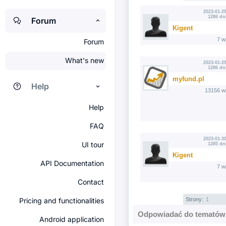
2023-01-29
1286 dn
Forum
Kigent
7 w
Forum
What's new
2023-01-29
1286 dn
myfund.pl
Help
13156 w
Help
FAQ
2023-01-30
UI tour
1285 dn
Kigent
API Documentation
7 w
Contact
Pricing and functionalities
Strony:
1
Odpowiadać do tematów 
Android application